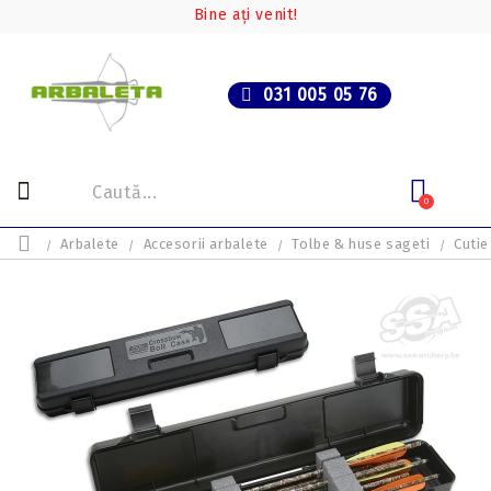
Bine ați venit!
031 005 05 76
0
Arbalete
Accesorii arbalete
Tolbe & huse sageti
Cutie