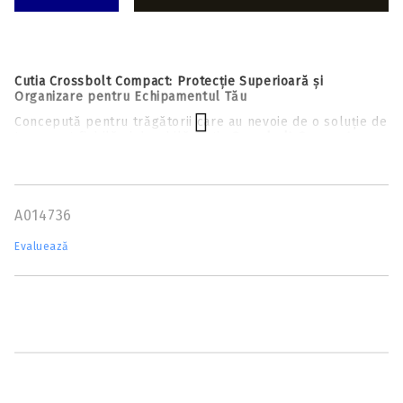
Cutia Crossbolt Compact: Protecție Superioară și
Organizare pentru Echipamentul Tău
Concepută pentru trăgătorii care au nevoie de o soluție de
transport fiabilă și durabilă, cutia
Crossbolt Compact
asigură integritatea săgeților tale de arbaletă, prevenind
deteriorarea penajului sau a vârfurilor. Cu un profil
optimizat de 3 inci înălțime, această variantă oferă spațiu
suplimentar fără a sacrifica portabilitatea.
A014736
De ce să alegi modelul Crossbolt Compact?
Evaluează
Protecție pentru o Duzină de Săgeți:
Interiorul
generos permite stocarea a
12 săgeți
cu o lungime
totală de până la
23.1 inci
, fiind compatibilă cu cele mai
populare dimensiuni de pe piață (20" și 22").
Sistem de Fixare Anti-Șoc:
Săgețile sunt separate și
protejate individual prin
suporturi din spumă crestată
(notched foam)
.
Acest design elimină zgomotul la
transport și previne frecarea între tije, păstrând finisajul
acestora intact.