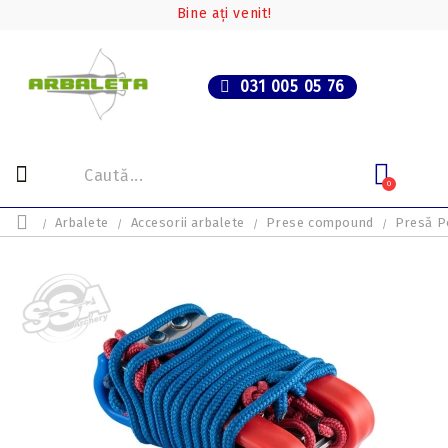
Bine ați venit!
031 005 05 76
0
Arbalete
Accesorii arbalete
Prese compound
Presă P