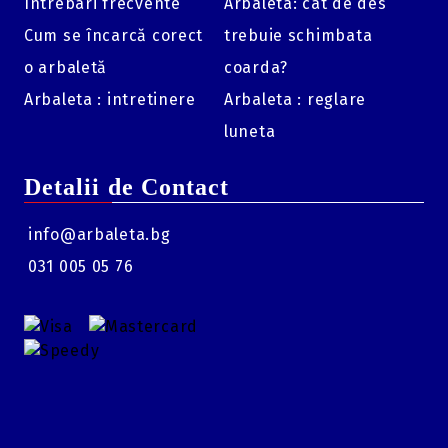
Intrebari frecvente
Arbaleta: cat de des
Cum se încarcă corect
trebuie schimbata
Model:
Speedy Top Medium / Lower Wide.
o arbaletă
coarda?
Destinație:
Optimizată pentru Hoyt și arcuri cu brațe
late.
Arbaleta : intretinere
Arbaleta : reglare
Accesorii incluse:
Husă de transport, protecții de
luneta
rezervă din cauciuc.
Funcții:
Schimbare corzi, sincronizare cabluri, montare
Detalii de Contact
accesorii.
info@arbaleta.bg
031 005 05 76