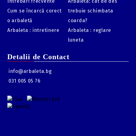
Destinație:
Optimizată pentru Mathews și arcuri cu
Intrebari frecvente
Arbaleta: cat de des
profil de lățime medie.
Cum se încarcă corect
trebuie schimbata
Accesorii incluse:
Husă de transport, protecții de
o arbaletă
coarda?
rezervă din cauciuc pentru cârlige.
Arbaleta : intretinere
Arbaleta : reglare
Utilizare:
Schimbare corzi/cabluri, instalare accesorii,
sincronizare pe teren.
luneta
Detalii de Contact
info@arbaleta.bg
031 005 05 76