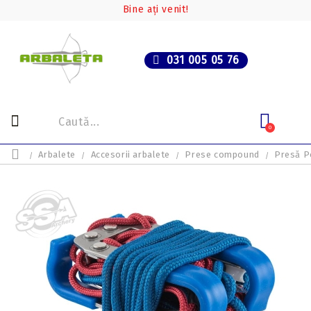
Bine ați venit!
031 005 05 76
0
Arbalete
Accesorii arbalete
Prese compound
Presă P