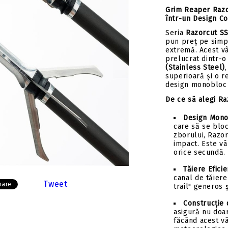
Insert-uri săgeți
Tolbe & huse sageti
Grim Reaper Razor
Pene săgeți
Ceara & lubrifianti
într-un Design C
Mecanisme incarcare
Seria
Razorcut S
pun preț pe simpl
Stringer
extremă.
Acest v
prelucrat dintr-
Componente
(Stainless Steel)
superioară și o r
design monobloc 
De ce să alegi R
Design Mono
care să se blo
zborului, Razor
impact. Este vâ
orice secundă.
Tăiere Eficie
canal de tăiere
Tweet
hare
trail" generos 
Construcție 
asigură nu doar
făcând acest vâ