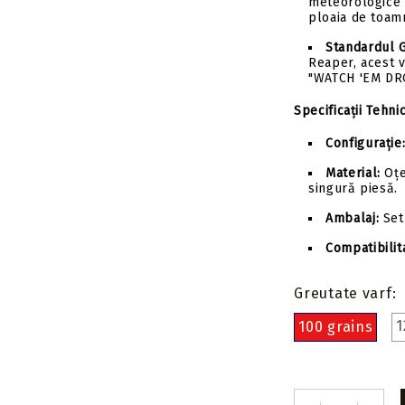
meteorologice 
ploaia de toam
Standardul 
Reaper, acest 
"WATCH 'EM DR
Specificații Tehni
Configurație
Material:
Oțe
singură piesă.
Ambalaj:
Set 
Compatibilit
Greutate varf:
1
100 grains