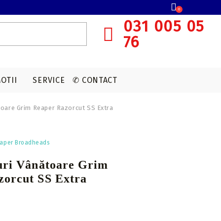
0
031 005 05
76
OTII
SERVICE
✆ CONTACT
ătoare Grim Reaper Razorcut SS Extra
SISTEME OCHIRE ARBALETA
MUNITIE T4E
ACCESORII OPTICA
VANATOARE
eaper Broadheads
Red dot
CAPSULE CO2
uri Vânătoare Grim
Lunete cu magnificare
zorcut SS Extra
Accesorii sistem ochire