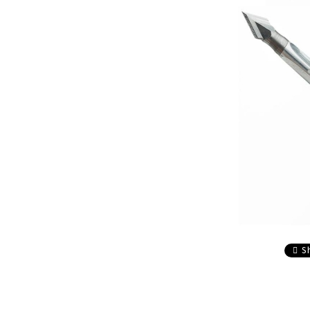
composite
Service
Accesorii sageti
Accesorii arbalete
Sageti arbaleta
Sisteme ochire arbaleta
S