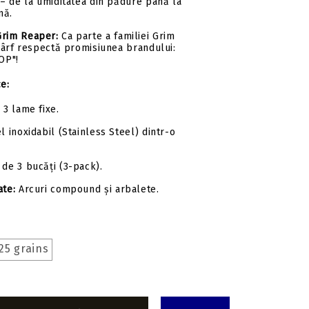
– de la umiditatea din pădure până la
nă.
Grim Reaper:
Ca parte a familiei Grim
vârf respectă promisiunea brandului:
OP"!
ce:
:
3 lame fixe.
l inoxidabil (Stainless Steel) dintr-o
de 3 bucăți (3-pack).
ate:
Arcuri compound și arbalete.
25 grains