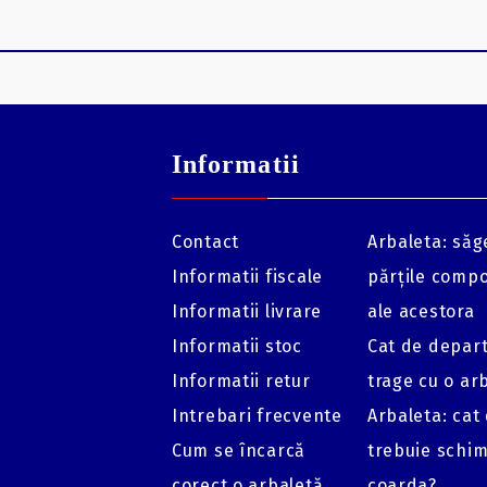
Informatii
Contact
Arbaleta: săge
Informatii fiscale
părțile comp
Informatii livrare
ale acestora
Informatii stoc
Cat de depar
Informatii retur
trage cu o ar
Intrebari frecvente
Arbaleta: cat
Cum se încarcă
trebuie schi
corect o arbaletă
coarda?