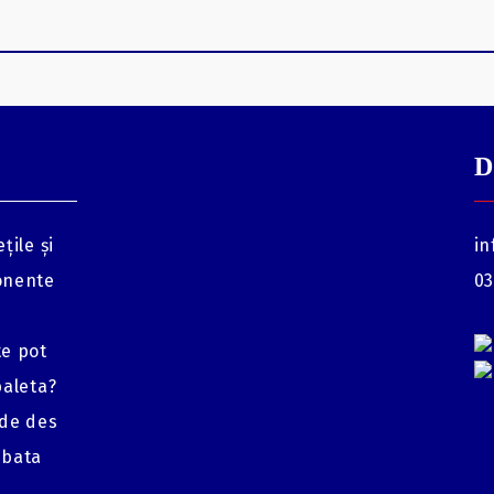
D
țile și
in
onente
03
te pot
baleta?
 de des
mbata