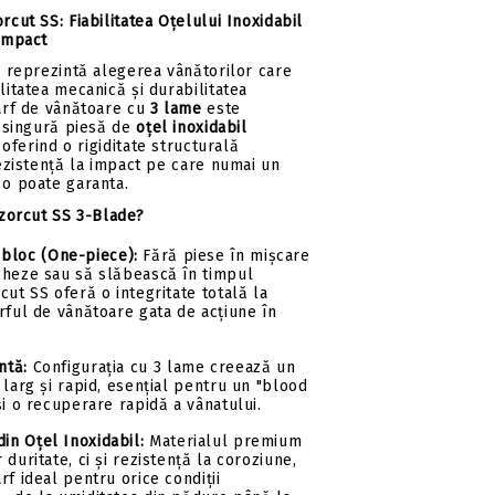
cut SS: Fiabilitatea Oțelului Inoxidabil
ompact
S
reprezintă alegerea vânătorilor care
itatea mecanică și durabilitatea
ârf de vânătoare cu
3 lame
este
o singură piesă de
oțel inoxidabil
, oferind o rigiditate structurală
ezistență la impact pe care numai un
o poate garanta.
azorcut SS 3-Blade?
bloc (One-piece):
Fără piese în mișcare
cheze sau să slăbească în timpul
cut SS oferă o integritate totală la
rful de vânătoare gata de acțiune în
ntă:
Configurația cu 3 lame creează un
 larg și rapid, esențial pentru un "blood
și o recuperare rapidă a vânatului.
din Oțel Inoxidabil:
Materialul premium
 duritate, ci și rezistență la coroziune,
rf ideal pentru orice condiții