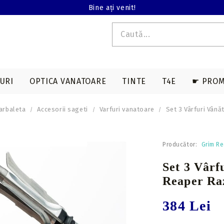
Bine ați venit!
URI
OPTICA VANATOARE
TINTE
T4E
☛ PROM
arbaleta
Accesorii sageti
Varfuri vanatoare
Set 3 Vârfuri Vân
E T4E
EDERE TERMALA
ACCESORII SAGETI
ARME LUNGI T4E
ACCESORII ARBALETE
BINOCLURI
MAGAZII T4E
Producător:
Grim R
a
Varfuri vanatoare
Genti & huse
Set 3 Vârf
on
Varfuri tir sportiv
Corzi & cabluri
Reaper Ra
compound
Nock-uri sageti
Corzi recurve
Nock-uri luminoase
384 Lei
sageti arbaleta
Prese compound