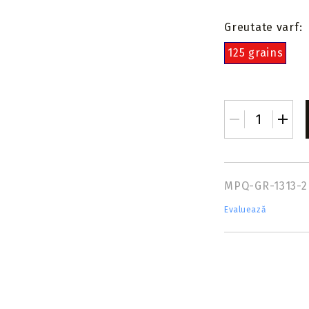
Greutate varf:
125 grains
MPQ-GR-1313-2
Evaluează