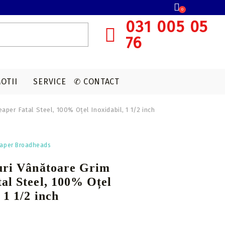
0
031 005 05
76
OTII
SERVICE
✆ CONTACT
aper Fatal Steel, 100% Oțel Inoxidabil, 1 1/2 inch
SISTEME OCHIRE ARBALETA
MUNITIE T4E
ACCESORII OPTICA
VANATOARE
eaper Broadheads
Red dot
CAPSULE CO2
uri Vânătoare Grim
Lunete cu magnificare
al Steel, 100% Oțel
Accesorii sistem ochire
 1 1/2 inch