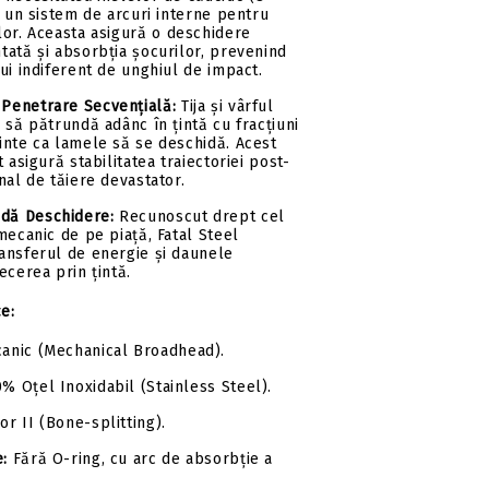
d un sistem de arcuri interne pentru
lor.
Aceasta asigură o deschidere
ată și absorbția șocurilor, prevenind
ui indiferent de unghiul de impact.
 Penetrare Secvențială:
Tija și vârful
 să pătrundă adânc în țintă cu fracțiuni
inte ca lamele să se deschidă.
Acest
 asigură stabilitatea traiectoriei post-
nal de tăiere devastator.
idă Deschidere:
Recunoscut drept cel
mecanic de pe piață, Fatal Steel
ansferul de energie și daunele
ecerea prin țintă.
ce:
anic (Mechanical Broadhead).
% Oțel Inoxidabil (Stainless Steel).
r II (Bone-splitting).
e:
Fără O-ring, cu arc de absorbție a