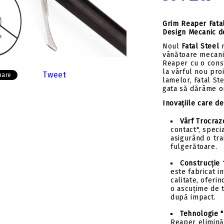
Insert-uri săgeți
Tolbe & huse sageti
Pene săgeți
Ceara & lubrifianti
Grim Reaper Fatal
Mecanisme incarcare
Design Mecanic de
Stringer
Noul
Fatal Steel
r
vânătoare mecani
Componente
Reaper cu o const
la vârful nou pro
Tweet
hare
lamelor, Fatal St
gata să dărâme or
Inovațiile care d
Vârf Trocrazo
contact", speci
asigurând o trai
fulgerătoare.
Construcție 
este fabricat in
calitate, oferi
o ascuțime de t
după impact.
Tehnologie "
Reaper elimină