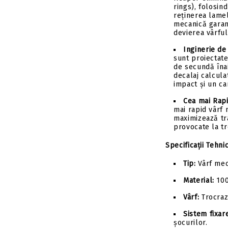
rings), folosin
reținerea lame
mecanică garant
devierea vârful
Inginerie de
sunt proiectate
de secundă îna
decalaj calculat
impact și un ca
Cea mai Rap
mai rapid vârf 
maximizează tr
provocate la tr
Specificații Tehni
Tip:
Vârf mec
Material:
100
Vârf:
Trocrazo
Sistem fixar
șocurilor.