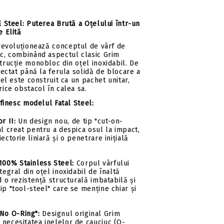
 Steel: Puterea Brută a Oțelului într-un
 Elită
evoluționează conceptul de vârf de
c, combinând aspectul clasic Grim
rucție monobloc din oțel inoxidabil. De
iectat până la ferula solidă de blocare a
eel este construit ca un pachet unitar,
ice obstacol în calea sa.
efinesc modelul Fatal Steel:
r II:
Un design nou, de tip "cut-on-
al creat pentru a despica osul la impact,
ectorie liniară și o penetrare inițială
100% Stainless Steel:
Corpul vârfului
tegral din oțel inoxidabil de înaltă
nd o rezistență structurală imbatabilă și
ip "tool-steel" care se menține chiar și
No O-Ring":
Designul original Grim
 necesitatea inelelor de cauciuc (O-