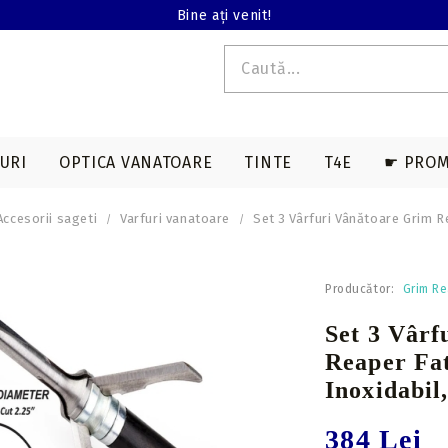
Bine ați venit!
URI
OPTICA VANATOARE
TINTE
T4E
☛ PROM
Accesorii sageti
Varfuri vanatoare
Set 3 Vârfuri Vânătoare Grim Re
E T4E
EDERE TERMALA
ACCESORII SAGETI
ARME LUNGI T4E
ACCESORII ARBALETE
BINOCLURI
MAGAZII T4E
Producător:
Grim R
a
Varfuri vanatoare
Genti & huse
Set 3 Vârf
on
Varfuri tir sportiv
Corzi & cabluri
Reaper Fat
compound
Nock-uri sageti
Inoxidabil,
Corzi recurve
Nock-uri luminoase
sageti arbaleta
Prese compound
384 Lei