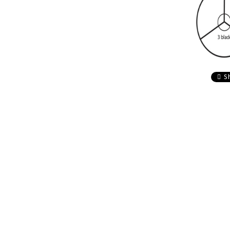
composite
Service
Accesorii sageti
Accesorii arbalete
Sageti arbaleta
Sisteme ochire arbaleta
S