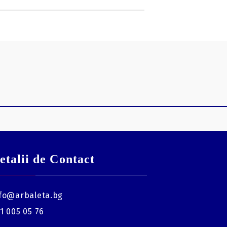
etalii de Contact
fo@arbaleta.bg
1 005 05 76