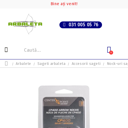
Bine ați venit!
031 005 05 76
0
Arbalete
Sageti arbaleta
Accesorii sageti
Nock-uri sa