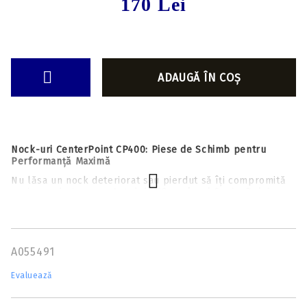
170 Lei
Nock-uri CenterPoint CP400: Piese de Schimb pentru
Performanță Maximă
Nu lăsa un nock deteriorat sau pierdut să îți compromită
sesiunea de tragere. Setul de
12 nock-uri CenterPoint
CP400
este soluția ideală pentru a-ți menține săgețile în
stare perfectă de funcționare, oferind aceeași precizie și
fiabilitate ca piesele instalate din fabrică.
De ce să alegi nock-urile originale CenterPoint?
A055491
Compatibilitate Dedicată:
Aceste nock-uri au fost
Evaluează
proiectate exclusiv pentru a fi utilizate cu săgețile
CP400 Select Arrows
, asigurând o fixare perfectă în tijă
și o aliniere ideală pe șina arbaletei.