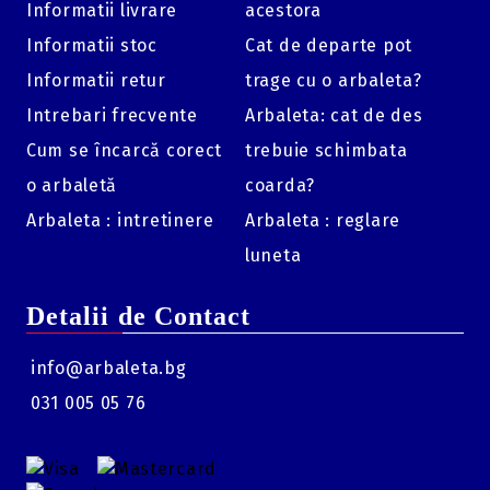
Informatii livrare
acestora
care necesită nock-uri Half-Moon.
Informatii stoc
Cat de departe pot
Cantitate:
Set de 12 bucăți.
Informatii retur
trage cu o arbaleta?
Culoare:
Alb (White).
Intrebari frecvente
Arbaleta: cat de des
Cum se încarcă corect
trebuie schimbata
o arbaletă
coarda?
Arbaleta : intretinere
Arbaleta : reglare
luneta
Detalii de Contact
info@arbaleta.bg
031 005 05 76