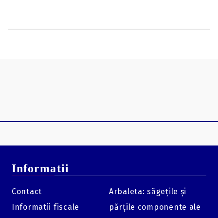
asigurând o aliniere perfectă și o lansare stabilă la
fiecare tragere.
Protecția Corzii (Center Serving):
Prin optimizarea
punctului de contact, aceste nock-uri reduc drastic
frecarea și uzura prematură a matisajului central
(center serving) al corzii.
Compatibilitate Versatilă:
Sunt soluția ideală pentru
orice arbaletă Killer Instinct care utilizează nock-uri de
tip "half-moon" (semilună), oferind un upgrade imediat
de performanță.
Instalare Sigură:
Designul de tip "press fit" permite o
fixare fermă și rapidă în tija săgeții, asigurând stabilitate
în timpul armării și al zborului.
Specificații Tehnice:
Informatii
Compatibilitate:
Bolțuri cu diametru interior (ID) de
.300".
Contact
Arbaleta: săgețile și
Tip:
Press fit (fixare prin presare).
Informatii fiscale
părțile componente ale
Compatibilitate Model:
Toate arbaletele Killer Instinct