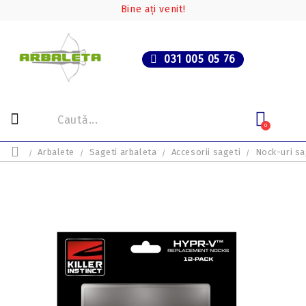
Bine ați venit!
031 005 05 76
0
Arbalete
Sageti arbaleta
Accesorii sageti
Nock-uri sa