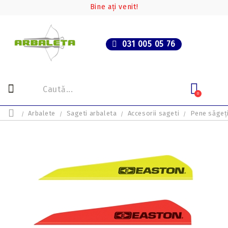
Bine ați venit!
031 005 05 76
0
Arbalete
Sageti arbaleta
Accesorii sageti
Pene săgeț