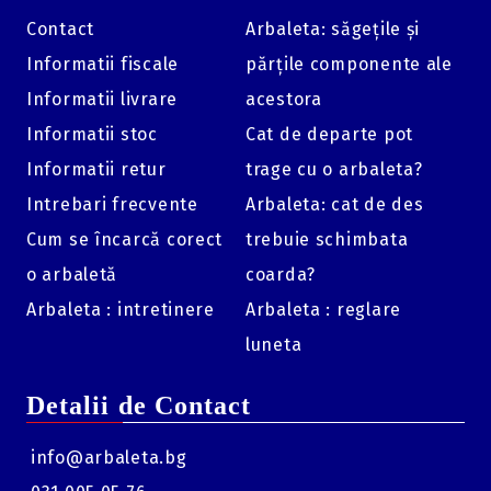
săgeți.
Contact
Arbaleta: săgețile și
Specificații Tehnice:
Informatii fiscale
părțile componente ale
Model:
Easton BTV Crossbow Vanes.
Informatii livrare
acestora
Lungime:
3 inch.
Informatii stoc
Cat de departe pot
Formă:
Boat-tail (aerodinamică).
Informatii retur
trage cu o arbaleta?
Caracteristică:
Ultra-stiff (rigiditate ridicată).
Intrebari frecvente
Arbaleta: cat de des
Cantitate:
Pachet de 100 bucăți (100/PK)
.
Cum se încarcă corect
trebuie schimbata
o arbaletă
coarda?
Arbaleta : intretinere
Arbaleta : reglare
luneta
Detalii de Contact
info@arbaleta.bg