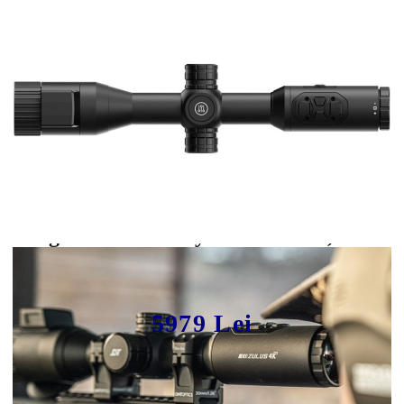
Tweet
Share
Producător:
DNT Optics
DNT Zulus 4K 3–24x LRF, Lunetă
Night Vision Sony STARVIS 2, Tub
30mm
5979 Lei
In stoc furnizor, livrare in 4-7 zile lucratoare. Necesita confirmare
telefonica stoc.