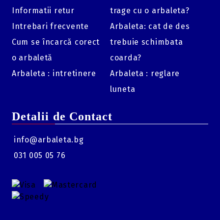
Specificații Tehnice:
Informatii retur
trage cu o arbaleta?
Mărire Optică:
3x (Digital până la 24x în 4K).
Intrebari frecvente
Arbaleta: cat de des
Display:
Micro-OLED 1920×1080 de 0.49″.
Cum se încarcă corect
trebuie schimbata
Rezistență:
IP67 (apă și praf).
o arbaletă
coarda?
Reticule:
9 stiluri selectabile în 5 culori diferite.
Arbaleta : intretinere
Arbaleta : reglare
Conectivitate:
DNT One Tap Connect (pairing instant cu
luneta
aplicația mobilă).
Detalii de Contact
info@arbaleta.bg
031 005 05 76