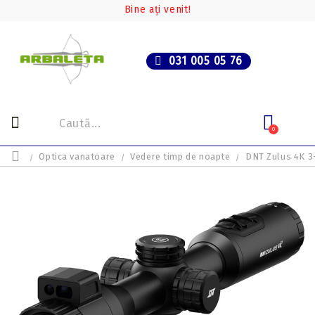
Bine ați venit!
031 005 05 76
0
Optica vanatoare
Vedere timp de noapte
DNT Zulus 4K 3