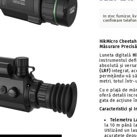
Insert-uri săgeți
Tolbe & huse sageti
Pene săgeți
Ceara & lubrifianti
In stoc furnizor, li
Mecanisme incarcare
confirmare telefon
Stringer
Componente
HikMicro Cheetah 
Măsurare Precisă 
Luneta digitală
H
instrumentul defi
absolută și versa
(LRF)
integrat, ac
permițându-vă să
metri, totul într-
Cu o plajă de mă
oferă detalii incr
gata de acțiune î
Caracteristici și I
Telemetru La
la 10 m până l
Utilizând un la
acuratețe deose