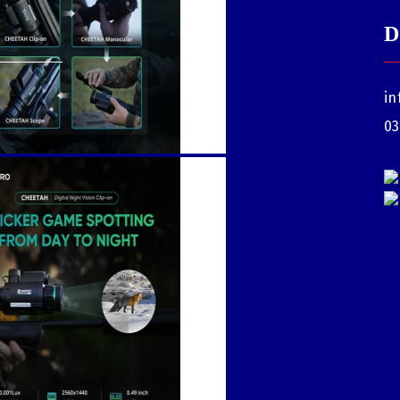
D
țile și
in
onente
03
te pot
baleta?
 de des
mbata
glare