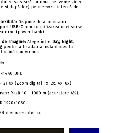
ulul și salvează automat secvențe video
nte și după foc) pe memoria internă de
lexibilă:
Dispune de acumulator
 port
USB-C
pentru utilizarea unei surse
externe (power bank).
 de Imagine:
Alege între
Day, Night,
g
pentru a te adapta instantaneu la
 lumină sau vreme.
ce:
x1440 UHD.
– 21.6x (Zoom digital 1x, 2x, 4x, 8x).
aser:
Rază 10 - 1000 m (acuratețe 4%).
D 1920x1080.
GB memorie internă.