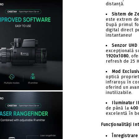
distanță.
Sistem de Ze
este extrem de
După primul foc
digital direct 
instantaneu!
Senzor UHD 
excepțională s
Tweet
hare
1920x1080
, of
refresh de 25 H
Mod Exclusi
optică proprie
infraroșu în co
oferind un avan
inutilizabile.
Iluminator I
de până la
400
excelentă în b
Funcționalități In
Înregistrare