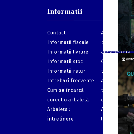
Informatii
Contact
Arbaleta: săge
Informatii fiscale
părțile comp
Informatii livrare
ale acestora
Informatii stoc
Cat de depar
Informatii retur
trage cu o ar
Intrebari frecvente
Arbaleta: cat
Cum se încarcă
trebuie schi
corect o arbaletă
coarda?
Arbaleta :
Arbaleta : re
intretinere
luneta