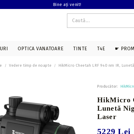
Bine ați venit!
URI
OPTICA VANATOARE
TINTE
T4E
☛ PROM
re
Vedere timp de noapte
HikMicro Cheetah LRF 940 nm IR, Lunetă
E T4E
EDERE TERMALA
ACCESORII SAGETI
ARME LUNGI T4E
ACCESORII ARBALETE
BINOCLURI
MAGAZII T4E
Producător:
HikMicr
a
Varfuri vanatoare
Genti & huse
HikMicro 
on
Varfuri tir sportiv
Corzi & cabluri
Lunetă Nig
compound
Nock-uri sageti
Laser
Corzi recurve
Nock-uri luminoase
sageti arbaleta
Prese compound
5229 Lei