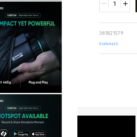
361821579
Evaluează