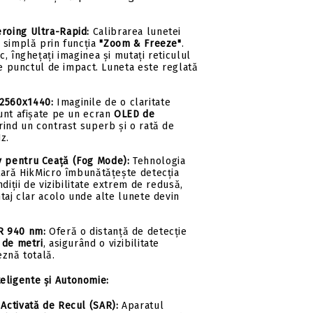
roing Ultra-Rapid:
Calibrarea lunetei
 simplă prin funcția
"Zoom & Freeze"
.
, înghețați imaginea și mutați reticulul
pe punctul de impact. Luneta este reglată
2560x1440:
Imaginile de o claritate
unt afișate pe un ecran
OLED de
erind un contrast superb și o rată de
z.
v pentru Ceață (Fog Mode):
Tehnologia
tară HikMicro îmbunătățește detecția
ndiții de vizibilitate extrem de redusă,
taj clar acolo unde alte lunete devin
R 940 nm:
Oferă o distanță de detecție
 de metri
, asigurând o vizibilitate
eznă totală.
teligente și Autonomie:
 Activată de Recul (SAR):
Aparatul