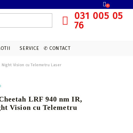
0
031 005 05
76
OTII
SERVICE
✆ CONTACT
 Night Vision cu Telemetru Laser
SISTEME OCHIRE ARBALETA
MUNITIE T4E
ACCESORII OPTICA
VANATOARE
o
Red dot
CAPSULE CO2
Cheetah LRF 940 nm IR,
Lunete cu magnificare
ht Vision cu Telemetru
Accesorii sistem ochire