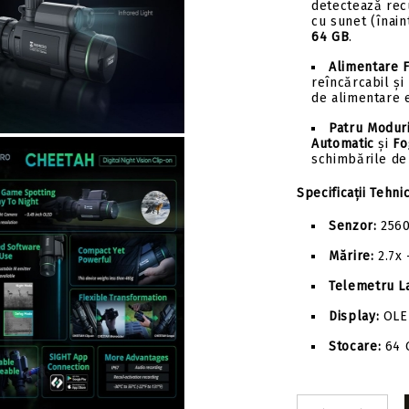
detectează rec
cu sunet (înai
64 GB
.
Alimentare F
reîncărcabil și
de alimentare 
Patru Moduri
Automatic
și
Fo
schimbările de
Specificații Tehni
Senzor:
2560
Mărire:
2.7x 
Telemetru L
Display:
OLE
Stocare:
64 