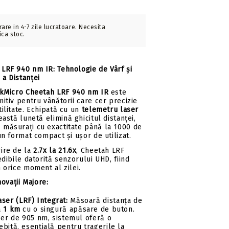
vrare in 4-7 zile lucratoare. Necesita
ica stoc.
LRF 940 nm IR: Tehnologie de Vârf și
a Distanței
ikMicro Cheetah LRF 940 nm IR
este
nitiv pentru vânătorii care cer precizie
tilitate. Echipată cu un
telemetru laser
eastă lunetă elimină ghicitul distanței,
 măsurați cu exactitate până la 1000 de
un format compact și ușor de utilizat.
rire de la
2.7x la 21.6x
, Cheetah LRF
edibile datorită senzorului UHD, fiind
n orice moment al zilei.
novații Majore:
ser (LRF) Integrat:
Măsoară distanța de
a
1 km
cu o singură apăsare de buton.
ser de 905 nm, sistemul oferă o
bită, esențială pentru tragerile la