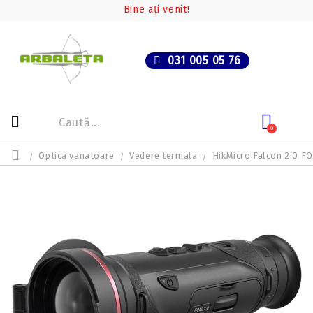
Bine ați venit!
031 005 05 76
0
Optica vanatoare
Vedere termala
HikMicro Falcon 2.0 F