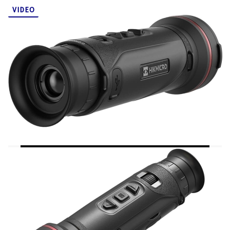
Sistemul HSIS (HikMicro Shutterless Image System):
VIDEO
Falcon 2.0 FQ50 funcționează fără obturator mecanic,
ceea ce înseamnă că imaginea nu se "îngheață" niciodată
pentru calibrare. Ajustarea este instantanee și complet
silențioasă, oferind un flux video continuu, fără click-uri
care ar putea trăda prezența utilizatorului.
Senzor Flagship 640x512:
Cu un pixel pitch de
12 µm
,
acest senzor permite o rază de detecție masivă de până
la
2600 de metri
, transformând beznă totală într-un
peisaj detaliat.
Display OLED Full HD:
Ecranul de 0.49 inch cu
rezoluție
1920x1080p
asigură un contrast spectaculos și
culori vibrante în cele 6 palete disponibile (inclusiv
modurile de protecție a vederii: verde și roșu
monocrom).
Mărire Puternică:
Cu o mărire de bază de
2.7x
și zoom
digital de până la
21.6x
, puteți analiza în detaliu trofeul
chiar și la distanțe foarte mari.
Performanță pe Teren și Autonomie:
Alimentare cu Acumulatori 21700:
Folosește baterii de
tip
21700
reîncărcabile și înlocuibile, oferind o