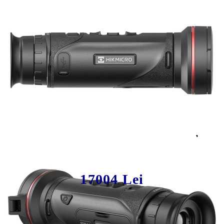
Tweet
Share
Producător:
HikMicro
HikMicro Falcon 2.0 FQ50,
Monoclu Termic 15mK & Detecție
2600m
17004 Lei
In stoc furnizor, livrare in 4-7 zile lucratoare. Necesita confirmare
telefonica stoc.