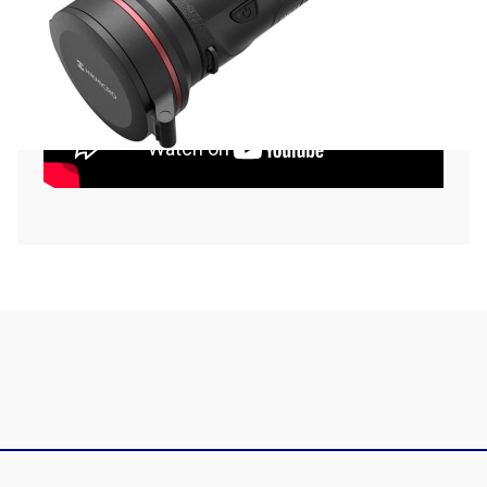
autonomie de aproximativ
6.5 ore
. Portul USB-C permite
alimentarea rapidă de la un powerbank sau încărcarea
directă a celulelor.
Construcție Militară (IP67):
Dispozitivul este complet
etanș la praf și rezistent la scufundarea în apă,
funcționând impecabil în condiții de ploaie, ninsoare sau
umiditate extremă.
Multimedia Complet:
Înregistrează video cu sunet și
capturează fotografii direct în memoria internă. Wi-Fi-ul
dual-band asigură o conexiune stabilă cu aplicația
HikMicro Sight pentru streaming live.
Specificații Tehnice Cheie:
Senzor:
640x512, 12 µm, NETD < 15 mK.
Obiectiv:
50 mm (F1.0).
Detecție:
2600 metri.
Mărire:
2.7x – 21.6x (Zoom 8x).
Display:
1920x1080 OLED.