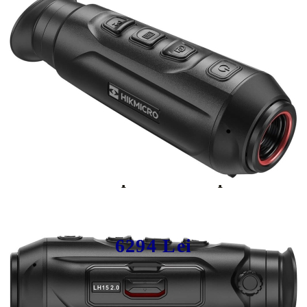
Tweet
Share
Producător:
HikMicro
HikMicro Lynx 2.0 LH15, Monoclu
Termic Compact cu Câmp Vizual
Panoramic
6294 Lei
In stoc furnizor, livrare in 4-7 zile lucratoare. Necesita confirmare
telefonica stoc.