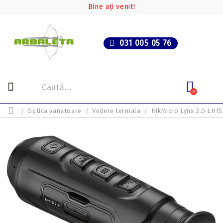
Bine ați venit!
031 005 05 76
0
Optica vanatoare
Vedere termala
HikMicro Lynx 2.0 LH1