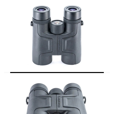
ergonomică permite o ajustare rapidă și fină a clarității,
permițându-vă să focalizați instantaneu pe subiecte
aflate la distanțe diferite.
Construcție Durabilă și Protecție la Intemperii:
Carcasă din Aluminiu cu Armură de Cauciuc:
Șasiul
rezistent din aluminiu este îmbrăcat într-un strat de
cauciuc anti-alunecare, care absoarbe șocurile și oferă
o prindere sigură, indiferent dacă aveți mâinile umede
sau purtați mănuși.
Tehnologie Anti-Aburire (Nitrogen Purged):
Binoclul
este purjat cu azot, ceea ce previne aburirea internă a
lentilelor la schimbări bruște de temperatură,
menținând imaginea clară în orice condiții climatice.
Complet Waterproof:
Indiferent dacă vă prinde ploaia
pe munte sau traversați zone cu umiditate ridicată,
Vanguard Vesta rămâne protejat datorită sigiliilor sale
etanșe.
Confort la Observare:
Mărire 8x și Câmp Vizual Panoramic:
Mărirea de 8 ori
oferă un echilibru perfect între detaliu și stabilitate,