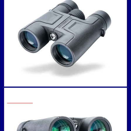
Informatii fiscale
părțile componente ale
Informatii livrare
acestora
Informatii stoc
Cat de departe pot
Informatii retur
trage cu o arbaleta?
Intrebari frecvente
Arbaleta: cat de des
Cum se încarcă corect
trebuie schimbata
o arbaletă
coarda?
Arbaleta : intretinere
Arbaleta : reglare
luneta
Detalii de Contact
info@arbaleta.bg
031 005 05 76