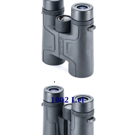
Tweet
Share
Producător:
Vanguard
Binoclu Vanguard Vesta 8x42 –
Versatilitate și Claritate în Natură
1002 Lei