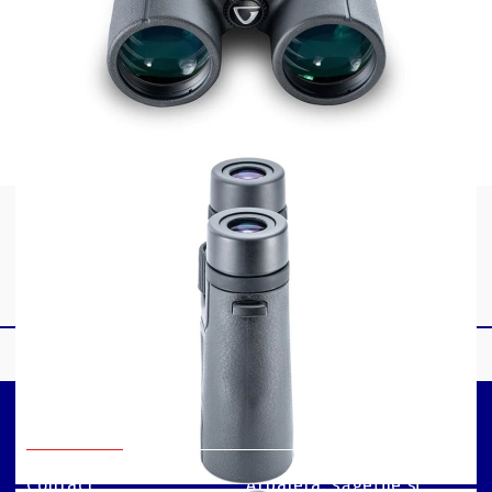
având un câmp vizual generos de
10.8 metri la 100
metri
, facilitând localizarea rapidă a țintelor.
Oculare Twist-out și Eye Relief de 19 mm:
Distanța
generoasă de privire și cupele oculare reglabile permit
o utilizare confortabilă pentru toți utilizatorii, inclusiv
pentru persoanele care poartă ochelari.
Specificații Tehnice Cheie:
Mărire:
8x.
Diametru Obiectiv:
42 mm.
Prisme:
Roof BaK4.
Tratament Lentile:
Fully Multi-Coated.
Câmp Vizual:
10.8 m @ 100 m.
Eye Relief:
19 mm.
Material Carcasă:
Aluminiu cauciucat.
Informatii
Protecție:
Waterproof & Nitrogen Purged.
Contact
Arbaleta: săgețile și