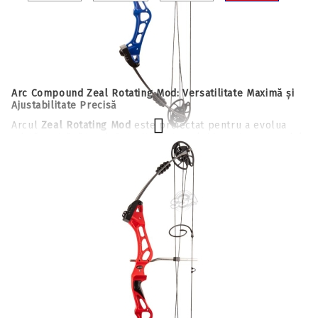
Arc Compound Zeal Rotating Mod: Versatilitate Maximă și
Ajustabilitate Precisă
Arcul
Zeal Rotating Mod
este proiectat pentru a evolua
odată cu trăgătorul. Datorită sistemului inovator cu modul
rotativ, acest arc compound oferă o plajă largă de ajustări
fără a fi nevoie de o presă de arc, fiind alegerea perfectă
pentru cluburi de tir, juniori sau adulți care doresc un
echipament polivalent pentru antrenament și competiție.
A034751-4
Performanță și Structură Stabilă:
Evaluează
Design Axle-to-Axle Generos:
Cu o distanță între axe
de
38.75"
, arcul Zeal oferă o stabilitate excepțională în
momentul ochirii, fiind mult mai iertător la erorile de
postură decât modelele mai scurte.
Brace Height Confortabil:
Înălțimea corzii de
7.75"
asigură o tragere lină și reduce impactul vibrațiilor
asupra brațului, facilitând o experiență de tragere