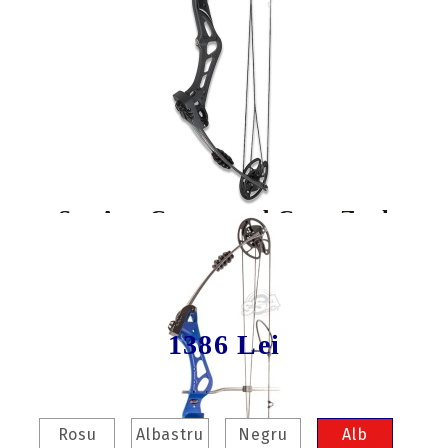
Tweet
Share
Set Arc Compound Core Zeal
Rotating Mod, Ajustabil 30-55 lbs &
Modul Rotativ 23-30 inch
1386 Lei
Culoare:
Rosu
Albastru
Negru
Alb