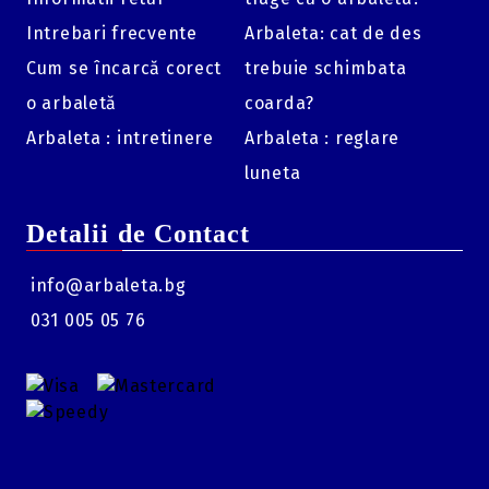
Orientare:
Doar pentru mâna dreaptă (Right Hand).
Intrebari frecvente
Arbaleta: cat de des
Axă la axă (ATA):
38.75 inch.
Cum se încarcă corect
trebuie schimbata
Brace Height:
7.75 inch.
o arbaletă
coarda?
Putere (Draw Weight):
30-55 lbs.
Arbaleta : intretinere
Arbaleta : reglare
Lungime tragere (Draw Length):
23-30 inch.
luneta
Greutate proprie:
1.7 kg.
Detalii de Contact
info@arbaleta.bg
031 005 05 76