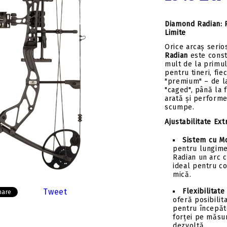
Insert-uri săgeți
Tolbe & huse sageti
Pene săgeți
Ceara & lubrifianti
Diamond Radian: 
Mecanisme incarcare
Limite
Stringer
Orice arcaș serio
Radian
este const
Componente
mult de la primul
pentru tineri, fie
"premium" – de la
"caged", până la f
arată și perform
scumpe.
Ajustabilitate Ex
Sistem cu Mo
pentru lungime
Radian un arc c
ideal pentru co
mică.
Flexibilitat
Tweet
hare
oferă posibilit
pentru începăt
forței pe măsură
dezvoltă.