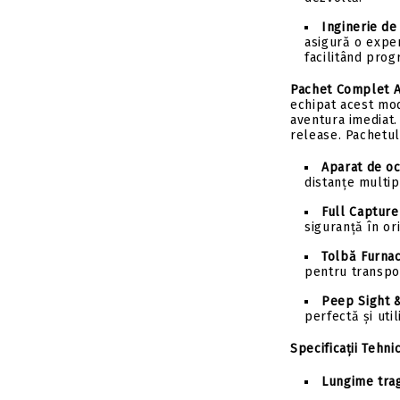
Inginerie de
asigură o exper
facilitând progr
Pachet Complet Ac
echipat acest mod
aventura imediat.
release. Pachetul
Aparat de oc
distanțe multip
Full Capture
siguranță în or
Tolbă Furnac
pentru transpor
Peep Sight 
perfectă și uti
Specificații Tehni
Lungime tra