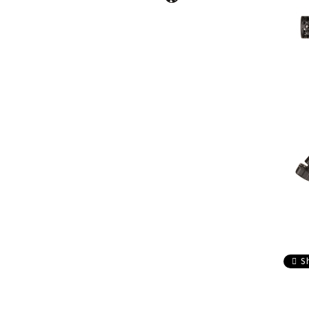
composite
Service
Accesorii sageti
Accesorii arbalete
Sageti arbaleta
Sisteme ochire arbaleta
S