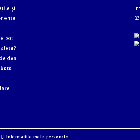
țile și
in
onente
03
te pot
baleta?
 de des
mbata
glare
Informatiile mele personale