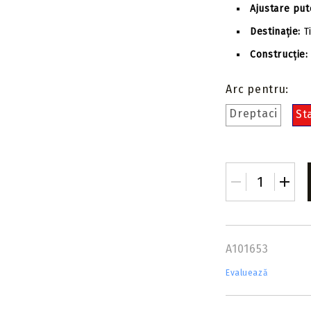
Ajustare put
Destinație:
Ti
Construcție:
Arc pentru:
Dreptaci
St
A101653
Evaluează