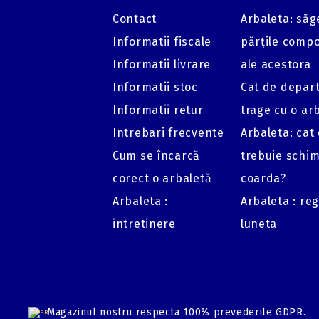
Contact
Arbaleta: săge
Informatii fiscale
părțile comp
Informatii livrare
ale acestora
Informatii stoc
Cat de depar
Informatii retur
trage cu o ar
Intrebari frecvente
Arbaleta: cat
Cum se încarcă
trebuie schi
corect o arbaletă
coarda?
Arbaleta :
Arbaleta : re
intretinere
luneta
Magazinul nostru respecta 100% prevederile GDPR.
GDPR