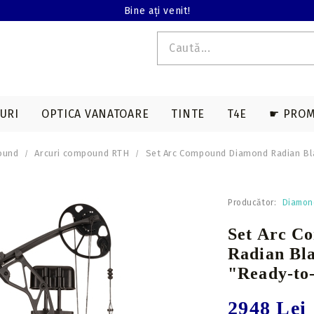
Bine ați venit!
URI
OPTICA VANATOARE
TINTE
T4E
☛ PROM
ound
Arcuri compound RTH
Set Arc Compound Diamond Radian Bl
E T4E
EDERE TERMALA
ACCESORII SAGETI
ARME LUNGI T4E
ACCESORII ARBALETE
BINOCLURI
MAGAZII T4E
Producător:
Diamon
a
Varfuri vanatoare
Genti & huse
Set Arc C
on
Varfuri tir sportiv
Corzi & cabluri
Radian Bl
compound
Nock-uri sageti
"Ready-to
Corzi recurve
Nock-uri luminoase
sageti arbaleta
Prese compound
2948 Lei