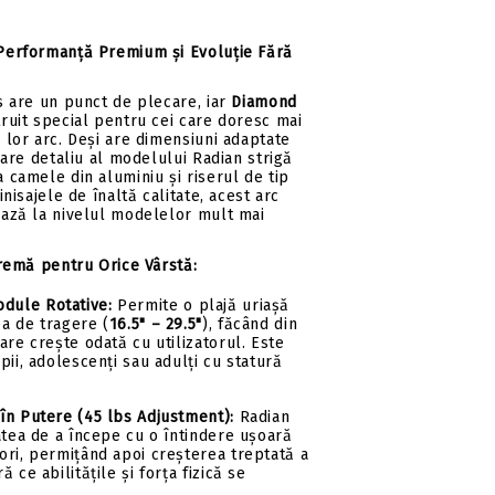
Performanță Premium și Evoluție Fără
s are un punct de plecare, iar
Diamond
ruit special pentru cei care doresc mai
 lor arc. Deși are dimensiuni adaptate
care detaliu al modelului Radian strigă
 camele din aluminiu și riserul de tip
inisajele de înaltă calitate, acest arc
ează la nivelul modelelor mult mai
tremă pentru Orice Vârstă:
dule Rotative:
Permite o plajă uriașă
a de tragere (
16.5" – 29.5"
), făcând din
are crește odată cu utilizatorul. Este
pii, adolescenți sau adulți cu statură
e în Putere (45 lbs Adjustment):
Radian
atea de a începe cu o întindere ușoară
ori, permițând apoi creșterea treptată a
 ce abilitățile și forța fizică se