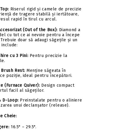
 Top:
Riserul rigid și camele de precizie
iență de tragere stabilă și iertătoare,
esul rapid în tirul cu arcul.
cesorizat (Out of the Box):
Diamond a
el cu tot ce ai nevoie pentru a începe
 Trebuie doar să adaugi săgețile și un
 include:
hire cu 3 Pini:
Pentru precizie la
le.
 Brush Rest:
Menține săgeata în
ice poziție, ideal pentru începători.
e (Furnace Quiver):
Design compact
tul facil al săgeților.
& D-Loop:
Preinstalate pentru o aliniere
lizarea unui declanșator (release).
ce Cheie:
gere:
16.5" – 29.5".