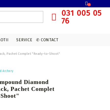
0
031 005 05
76
OTII
SERVICE
✆ CONTACT
ack, Pachet Complet "Ready-to-Shoot"
SISTEME OCHIRE ARBALETA
MUNITIE T4E
ACCESORII OPTICA
VANATOARE
d Archery
Red dot
CAPSULE CO2
ompound Diamond
Lunete cu magnificare
ack, Pachet Complet
Accesorii sistem ochire
-Shoot"