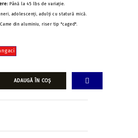
ere:
Până la 45 lbs de variație.
neri, adolescenți, adulți cu statură mică.
Came din aluminiu, riser tip "caged".
angaci