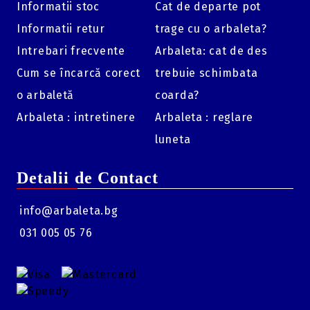
Informatii stoc
Cat de departe pot
Cantitate:
100 bucăți per pachet.
Informatii retur
trage cu o arbaleta?
Compatibilitate:
Toate armele T4E cal. .50 (HDR 50, TR
Intrebari frecvente
Arbaleta: cat de des
50, TP 50).
Cum se încarcă corect
trebuie schimbata
o arbaletă
coarda?
Arbaleta : intretinere
Arbaleta : reglare
luneta
Detalii de Contact
info@arbaleta.bg
031 005 05 76