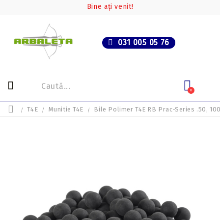
Bine ați venit!
031 005 05 76
0
T4E
Munitie T4E
Bile Polimer T4E RB Prac-Series .50, 1