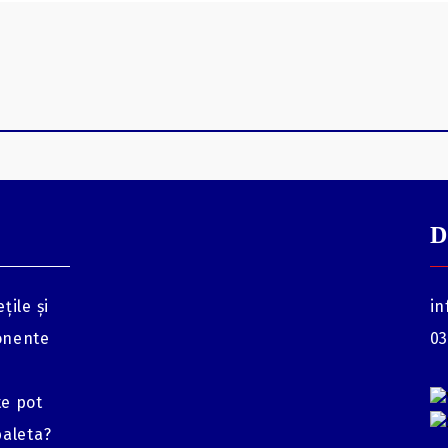
D
țile și
in
onente
03
te pot
baleta?