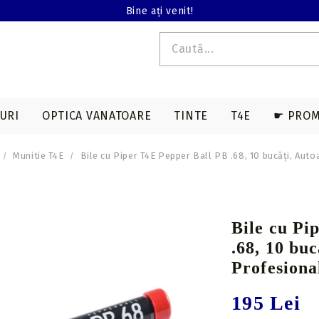
Bine ați venit!
URI
OPTICA VANATOARE
TINTE
T4E
☛ PROM
Munitie T4E
Bile cu Piper T4E Pepper Ball PB .68, 10 bucăți, Aut
E T4E
EDERE TERMALA
ACCESORII SAGETI
ARME LUNGI T4E
ACCESORII ARBALETE
BINOCLURI
MAGAZII T4E
a
Varfuri vanatoare
Genti & huse
Bile cu Pi
on
Varfuri tir sportiv
Corzi & cabluri
.68, 10 bu
compound
Nock-uri sageti
Profesiona
Corzi recurve
Nock-uri luminoase
195 Lei
sageti arbaleta
Prese compound