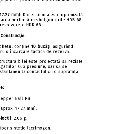
(17.27 mm):
Dimensiunea este optimizată
narea perfectă în shotgun-urile HDB 68,
 revolverele HDR 68.
 Construcție:
chetul conține
10 bucăți
, asigurând
ru o încărcare tactică de rezervă.
ructura bilei este proiectată să reziste
agaziilor sub presiune, dar să se
stantaneu la contactul cu o suprafață
ce:
epper Ball PB.
(aprox. 17.27 mm).
iectil:
2.06 g.
iper sintetic lacrimogen.