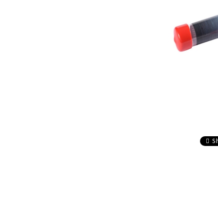
composite
Service
Accesorii sageti
Accesorii arbalete
Sageti arbaleta
Sisteme ochire arbaleta
S