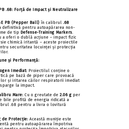
B .68: Forță de Impact și Neutralizare
4E PB (Pepper Ball)
în calibrul
.68
a definitivă pentru autoapărarea non-
rme de tip
Defense-Training Markers
.
a oferi o dublă acțiune – impact fizic
sie chimică iritantă – aceste proiectile
ntru securitatea locuinței și protecția
ilor.
une și Performanță:
ogen Imediat:
Proiectilul conține o
etică pe bază de piper care provoacă
or și iritarea căilor respiratorii imediat
 sparge la impact.
alibru Mare:
Cu o greutate de
2.06 g
per
e bile profită de energia ridicată a
brul .68 pentru a livra o lovitură
 de Protecție:
Această muniție este
ientă pentru autoapărarea împotriva
și pentru protecția împotriva atacurilor