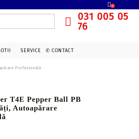
0
031 005 05
76
OTII
SERVICE
✆ CONTACT
oapărare Profesională
SISTEME OCHIRE ARBALETA
MUNITIE T4E
ACCESORII OPTICA
VANATOARE
Red dot
per T4E Pepper Ball PB
CAPSULE CO2
Lunete cu magnificare
căți, Autoapărare
Accesorii sistem ochire
lă