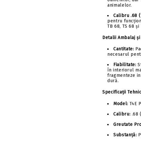
animalelor.
Calibru .68 
pentru funcțio
TB 68, TS 68 și
Detalii Ambalaj și
Cantitate:
Pa
necesarul pent
Fiabilitate:
St
în interiorul m
fragmenteze in
dură.
Specificații Tehni
Model:
T4E P
Calibru:
.68 
Greutate Pro
Substanță:
P