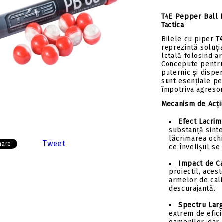
Insert-uri săgeți
Tolbe & huse sageti
T4E Pepper Ball P
Pene săgeți
Ceara & lubrifianti
Tactica
Mecanisme incarcare
Bilele cu piper
T
Stringer
reprezintă soluți
letală folosind a
Componente
Concepute pentru 
puternic și disper
sunt esențiale pe
împotriva agresor
Mecanism de Acți
Efect Lacrim
substanță sint
lăcrimarea ochil
Tweet
hare
ce învelișul se
Impact de C
proiectil, acest
armelor de cali
descurajantă.
Spectru Larg
extrem de efic
oamenilor, dar 