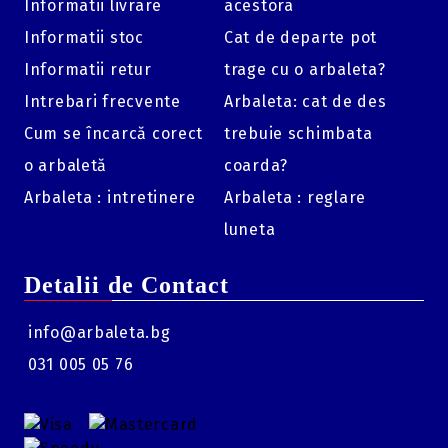
Informatii livrare
acestora
Componente incluse:
Garnituri de etanșare și sistemul
Informatii stoc
Cat de departe pot
de perforare Quick-Piercing.
Informatii retur
trage cu o arbaleta?
Producător:
T4E / Umarex.
Intrebari frecvente
Arbaleta: cat de des
Cum se încarcă corect
trebuie schimbata
o arbaletă
coarda?
Arbaleta : intretinere
Arbaleta : reglare
luneta
Detalii de Contact
info@arbaleta.bg
031 005 05 76