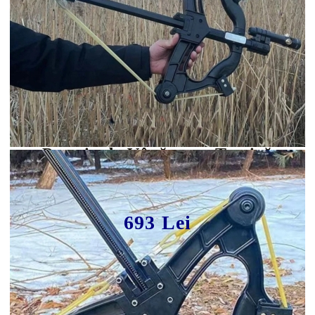
Tweet
Share
Praștie de Vânătoare Tactică
WUSAN Veyron, Magazie 40 Bile
693 Lei