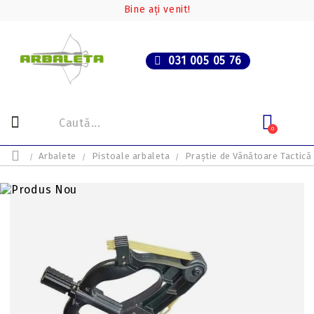
Bine ați venit!
031 005 05 76
0
Arbalete
Pistoale arbaleta
Praștie de Vânătoare Tactic