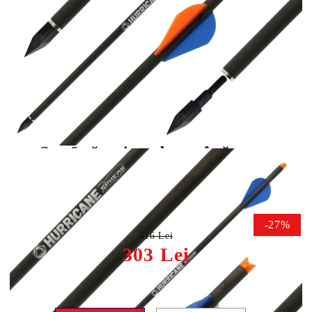
Tweet
Share
Set 6 săgeți carbon vânătoare
SPHERE Hurricane Bodkin,
Performanță extremă
-27%
416 Lei
303 Lei
Lungime săgeată: