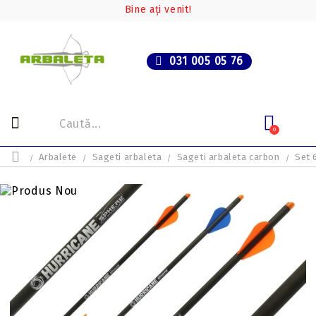
Bine ați venit!
031 005 05 76
0
Arbalete
Sageti arbaleta
Sageti arbaleta carbon
Set 