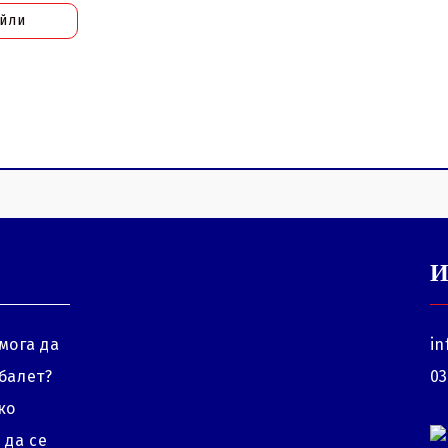
айли
И
мога да
in
балет?
03
ко
 да се