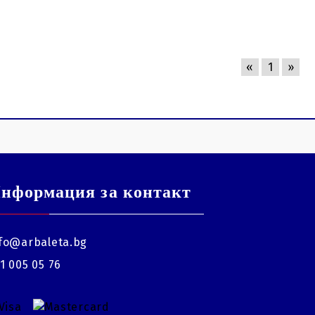
«
1
»
нформация за контакт
fo@arbaleta.bg
1 005 05 76