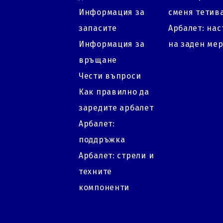
Информация за
сменя тетив
запасите
Арбалет: на
Информация за
на заден ме
връщане
Чести въпроси
Как правилно да
заредите арбалет
Арбалет:
поддръжка
Арбалет: стрели и
техните
компоненти