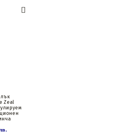
стрели
Подложки за стрелки и
за
Вложки за стрели
капаци
Пера за стрели
Восък и лубриканти
лки
Механизми за
зареждане
Стрингер
компоненти
 лък
e Zeal
гулируем
ационен
инча
лв.