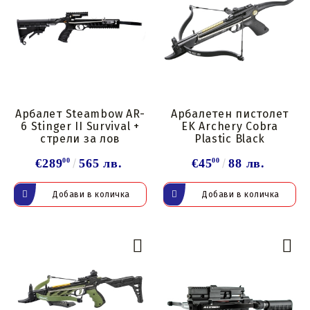
Арбалет Steambow AR-
Арбалетен пистолет
6 Stinger II Survival +
EK Archery Cobra
стрели за лов
Plastic Black
€289
00
565 лв.
€45
00
88 лв.