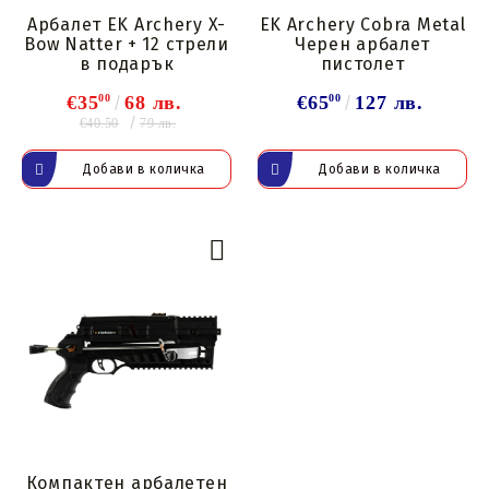
Арбалет EK Archery X-
EK Archery Cobra Metal
Bow Natter + 12 стрели
Черен арбалет
в подарък
пистолет
€35
00
68 лв.
€65
00
127 лв.
€40.50
79 лв.
Компактен арбалетен