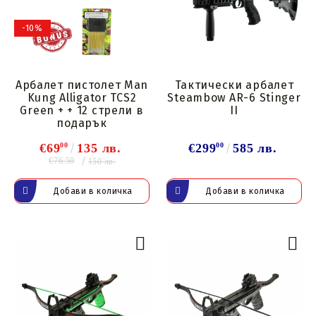
-10%
Арбалет пистолет Man
Тактически арбалет
Kung Alligator TCS2
Steambow AR-6 Stinger
Green + + 12 стрели в
II
подарък
€69
00
135 лв.
€299
00
585 лв.
€76.50
150 лв.