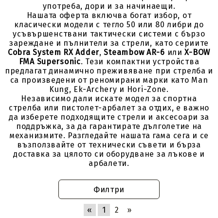
употреба, дори и за начинаещи.
Нашата оферта включва богат избор, от
класически модели с тегло 50 или 80 либри до
усъвършенствани тактически системи с бързо
зареждане и пълнители за стрели, като сериите
Cobra System RX Adder
,
Steambow AR-6
или
X-BOW
FMA Supersonic
. Тези компактни устройства
предлагат динамично преживяване при стрелба и
са произведени от реномирани марки като Man
Kung, Ek-Archery и Hori-Zone.
Независимо дали искате модел за спортна
стрелба или пистолет-арбалет за отдих, е важно
да изберете подходящите стрели и аксесоари за
поддръжка, за да гарантирате дълголетие на
механизмите. Разгледайте нашата гама сега и се
възползвайте от технически съвети и бърза
доставка за цялото си оборудване за лъкове и
арбалети.
Филтри
«
1
2
»