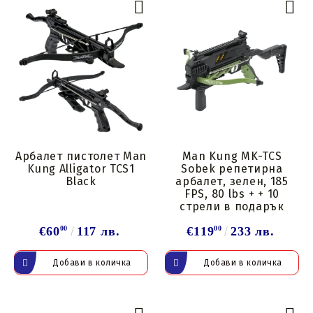
Арбалет пистолет Man
Man Kung MK-TCS
Kung Alligator TCS1
Sobek репетирна
Black
арбалет, зелен, 185
FPS, 80 lbs + + 10
стрели в подарък
€60
00
117 лв.
€119
00
233 лв.