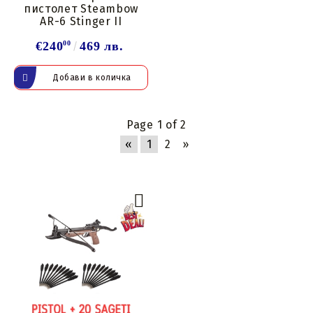
пистолет Steambow
AR-6 Stinger II
€240
00
469 лв.
Page 1 of 2
«
1
2
»