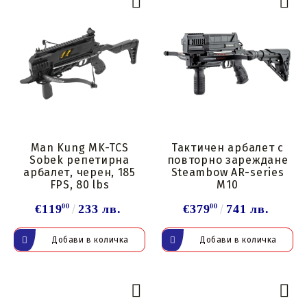
Man Kung MK-TCS
Тактичен арбалет с
Sobek репетирна
повторно зареждане
арбалет, черен, 185
Steambow AR-series
FPS, 80 lbs
M10
€119
00
233 лв.
€379
00
741 лв.