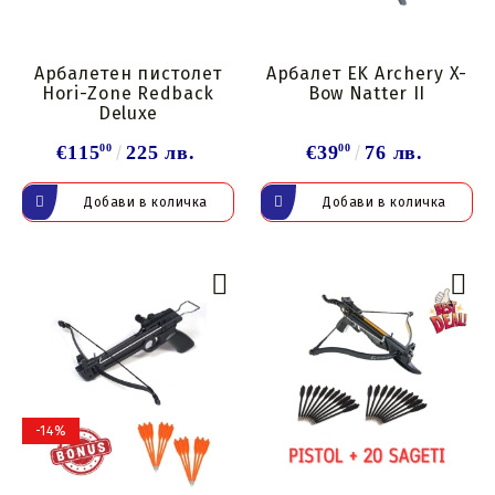
Арбалетен пистолет
Арбалет EK Archery X-
Hori-Zone Redback
Bow Natter II
Deluxe
€115
00
225 лв.
€39
00
76 лв.
-14%