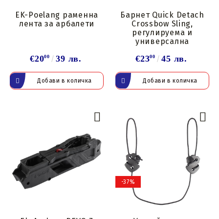
EK-Poelang раменна
Барнет Quick Detach
лента за арбалети
Crossbow Sling,
регулируема и
универсална
€20
00
39 лв.
€23
00
45 лв.
-37%