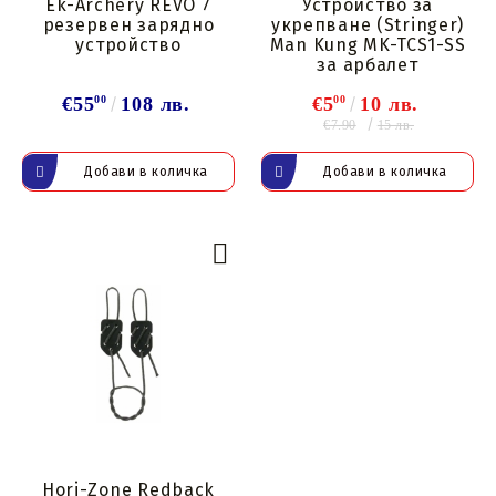
Ek-Archery REVO 7
Устройство за
резервен зарядно
укрепване (Stringer)
устройство
Man Kung MK-TCS1-SS
за арбалет
€55
00
108 лв.
€5
00
10 лв.
€7.90
15 лв.
Hori-Zone Redback