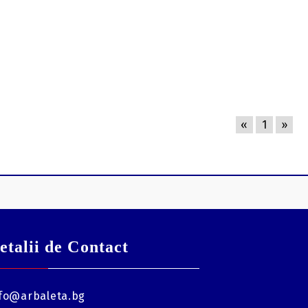
«
1
»
etalii de Contact
fo@arbaleta.bg