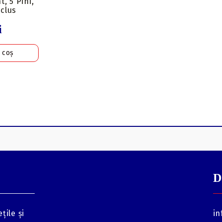
t, 5 Pini,
nclus
i
D
țile și
in