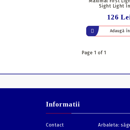
Maximal First Ligh
Sight Light I
126 Le
Page 1 of 1
Informatii
Contact
Arbaleta: săge