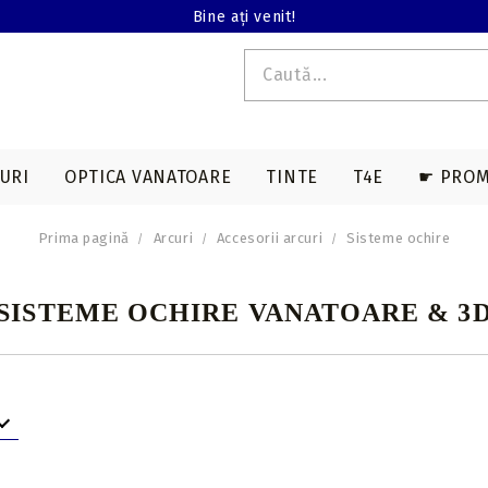
Bine ați venit!
URI
OPTICA VANATOARE
TINTE
T4E
☛ PROM
Prima pagină
Arcuri
Accesorii arcuri
Sisteme ochire
E T4E
EDERE TERMALA
ACCESORII SAGETI
ARME LUNGI T4E
ACCESORII ARBALETE
BINOCLURI
MAGAZII T4E
SISTEME OCHIRE VANATOARE & 3
a
Varfuri vanatoare
Genti & huse
on
Varfuri tir sportiv
Corzi & cabluri
compound
Nock-uri sageti
Corzi recurve
Nock-uri luminoase
6)
sageti arbaleta
Prese compound