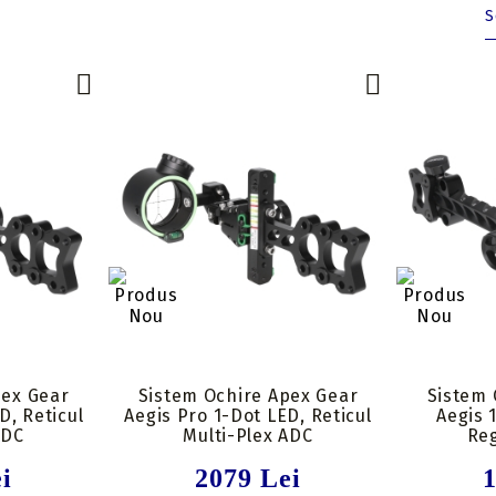
Insert-uri săgeți
Tolbe & huse sageti
Pene săgeți
Ceara & lubrifianti
Mecanisme incarcare
Stringer
Componente
pex Gear
Sistem Ochire Apex Gear
Sistem 
D, Reticul
Aegis Pro 1-Dot LED, Reticul
Aegis 1
ADC
Multi-Plex ADC
Reg
i
2079 Lei