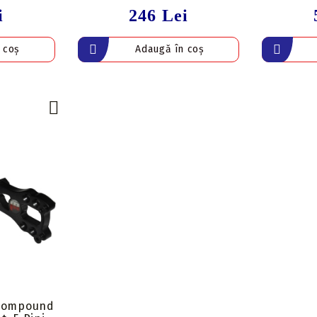
i
246 Lei
 Compound