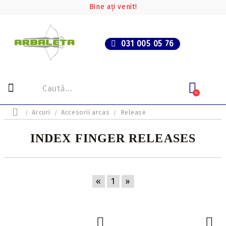
Bine ați venit!
031 005 05 76
0
Arcuri
Accesorii arcas
Release
INDEX FINGER RELEASES
«
1
»