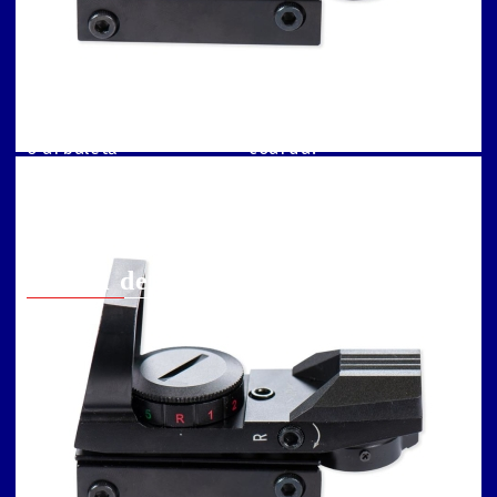
Informatii stoc
Cat de departe pot
Informatii retur
trage cu o arbaleta?
Intrebari frecvente
Arbaleta: cat de des
Cum se încarcă corect
trebuie schimbata
o arbaletă
coarda?
Arbaleta : intretinere
Arbaleta : reglare
luneta
Detalii de Contact
info@arbaleta.bg
031 005 05 76