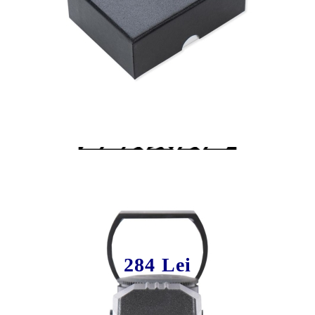
Tweet
Share
Sistem ochire arbaleta red dot
Junxing Drakon
284 Lei