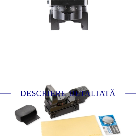
A054521
Evaluează
DESCRIERE DETALIATĂ
Sistem ochire pentru arbaleta de tip red dot
Junxing Drakon cu punct de ochire in trei modele
diferite. Reglabil ca intensitate luminoasa,
iluminare verde sau rosu. Reglaje pe verticala si
orizontala. Compatibila cu sina picatinny, include