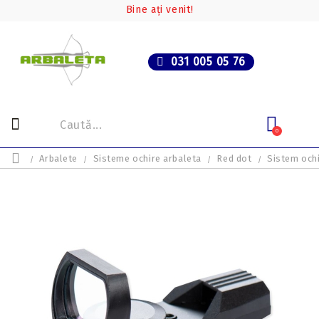
Bine ați venit!
031 005 05 76
0
Arbalete
Sisteme ochire arbaleta
Red dot
Sistem ochi