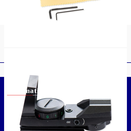
bateria tip CR2032.
Informatii
Contact
Arbaleta: săgețile și
Informatii fiscale
părțile componente ale
Informatii livrare
acestora