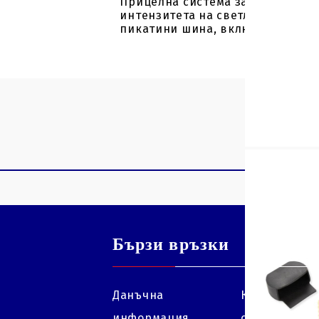
Прицелна система за арбалет Jun
интензитета на светлината, зел
пикатини шина, включва батерия
Бързи връзки
Данъчна
Колко далеч 
информация
стрелям с ар