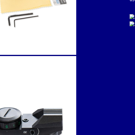
ко
 да се
ата?
стройка
рник