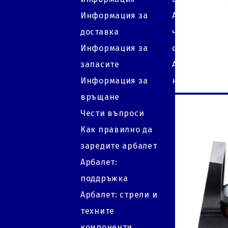
Информация за
Арбалет: кол
доставка
често трябва
Информация за
сменя тетив
запасите
Арбалет: на
Информация за
на заден ме
връщане
Чести въпроси
Как правилно да
заредите арбалет
Арбалет:
поддръжка
Арбалет: стрели и
техните
компоненти