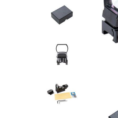
арбалет
сервиране
Композитни стрели 
Аксесоари за арбалет
арбалет
Арбалетни стрели
Аксесоари със стре
Арбалетни прицелни
системи