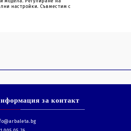
ни модела. Регулиране на
ални настройки. Съвместим с
нформация за контакт
fo@arbaleta.bg
1 005 05 76