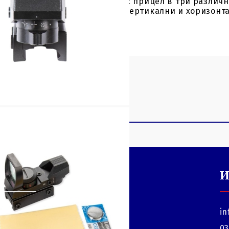
xing Drakon с червена точка с прицел в три различ
ено или червено осветление. Вертикални и хоризонт
 тип CR2032.
И
мога да
in
балет?
03