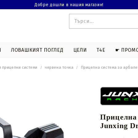
Добре дошли в нашия магазин!
И
ЛОВАШКИЯТ ПОГЛЕД
ЦЕЛИ
T4E
☛ ПРОМ
 прицелни системи
червена точка
Прицелна система за арбалет
 T4E
ЕРМИЧНА СНИМКА
АКСЕСОАРИ СЪС СТРЕЛКИ
ДЪЛГИ ОРЪЖИЯ T4E
АКСЕСОАРИ ЗА АРБАЛЕТ
БИНОКЛИ
МАГАЗИНИ T4
тни
Съвети за лов
Чанти и чанти
Съвети за спортна
Комбинирани въжета
а
стрелба
и кабели
Прицелна 
Нок стрели
Изкривени струни
Junxing D
за
Light nocks арбалетни
Пресе съединение