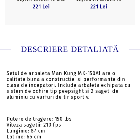
inch
221 Lei
221 Lei
DESCRIERE DETALIATĂ
Setul de arbaleta Man Kung MK-150A1 are o
calitate buna a constructiei si performante din
clasa de incepatori. Include arbaleta echipata cu
sistem de ochire tip peepsight si 2 sageti de
aluminiu cu varfuri de tir sportiv.
Putere de tragere: 150 lbs
Viteza sagetii: 210 fps
Lungime: 87 cm
Latime: 66 cm