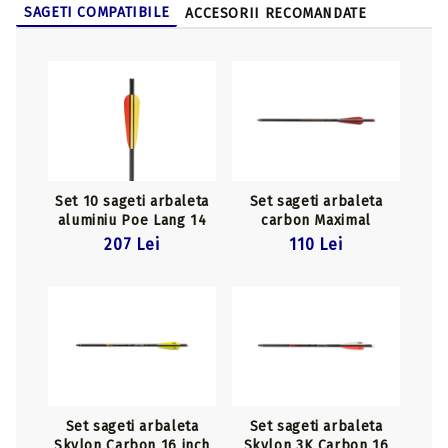
SAGETI COMPATIBILE
ACCESORII RECOMANDATE
Set 10 sageti arbaleta
Set sageti arbaleta
aluminiu Poe Lang 14
carbon Maximal
inch 2018 Black
Maxonia 17 inch
207 Lei
110 Lei
Set sageti arbaleta
Set sageti arbaleta
Skylon Carbon 16 inch
Skylon 3K Carbon 16