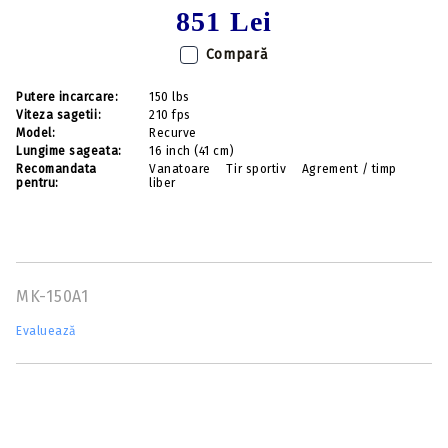
851 Lei
Compară
Putere incarcare:
150 lbs
Viteza sagetii:
210 fps
Model:
Recurve
Lungime sageata:
16 inch (41 cm)
Recomandata
Vanatoare
Tir sportiv
Agrement / timp
pentru:
liber
MK-150A1
Evaluează