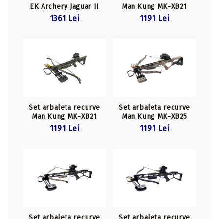
EK Archery Jaguar II
Man Kung MK-XB21
Pro Black
Camo
1361 Lei
1191 Lei
Set arbaleta recurve
Set arbaleta recurve
Man Kung MK-XB21
Man Kung MK-XB25
Camo Green
Camo
1191 Lei
1191 Lei
Set arbaleta recurve
Set arbaleta recurve