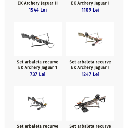
EK Archery Jaguar II
EK Archery Jaguar I
Pro Camo
Black
1544 Lei
1109 Lei
Set arbaleta recurve
Set arbaleta recurve
EK Archery Jaguar 1
EK Archery Jaguar I
Simple 175 lbs
Camo
737 Lei
1247 Lei
Set arbaleta recurve
Set arbaleta recurve