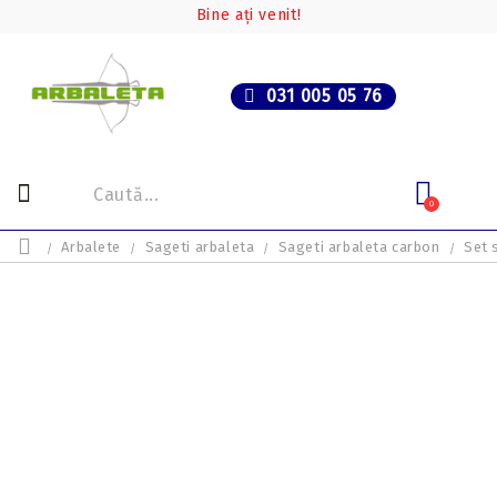
Bine ați venit!
031 005 05 76
0
Arbalete
Sageti arbaleta
Sageti arbaleta carbon
Set 