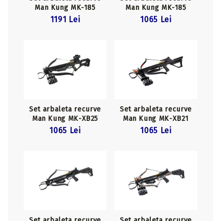
Man Kung MK-185
Man Kung MK-185
Brandon Camo
Brandon Black
1191 Lei
1065 Lei
Set arbaleta recurve
Set arbaleta recurve
Man Kung MK-XB25
Man Kung MK-XB21
Black
Black
1065 Lei
1065 Lei
Set arbaleta recurve
Set arbaleta recurve