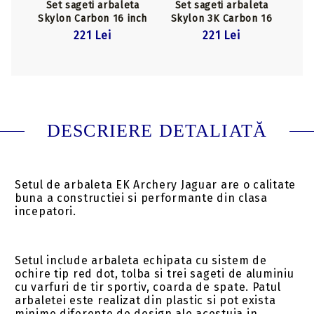
Set sageti arbaleta
Set sageti arbaleta
Skylon Carbon 16 inch
Skylon 3K Carbon 16
inch
221 Lei
221 Lei
DESCRIERE DETALIATĂ
Setul de arbaleta EK Archery Jaguar are o calitate
buna a constructiei si performante din clasa
incepatori.
Setul include arbaleta echipata cu sistem de
ochire tip red dot, tolba si trei sageti de aluminiu
cu varfuri de tir sportiv, coarda de spate. Patul
arbaletei este realizat din plastic si pot exista
minime diferente de design ale acestuia in