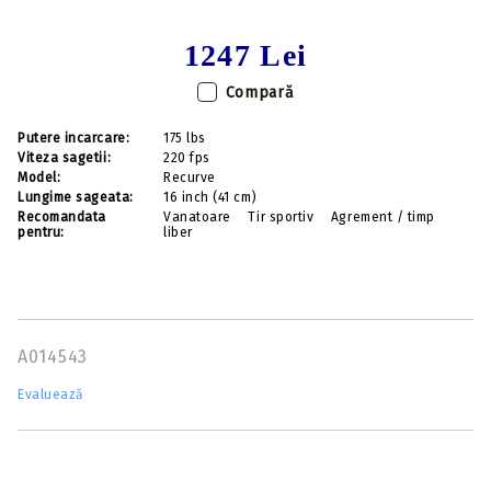
1247 Lei
Compară
Putere incarcare:
175 lbs
Viteza sagetii:
220 fps
Model:
Recurve
Lungime sageata:
16 inch (41 cm)
Recomandata
Vanatoare
Tir sportiv
Agrement / timp
pentru:
liber
A014543
Evaluează