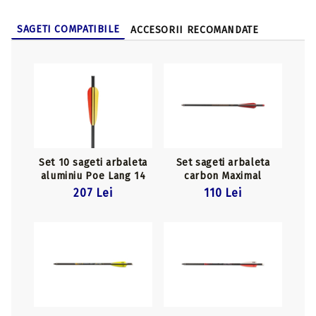
SAGETI COMPATIBILE
ACCESORII RECOMANDATE
Set 10 sageti arbaleta
Set sageti arbaleta
aluminiu Poe Lang 14
carbon Maximal
inch 2018 Black
Maxonia 17 inch
207 Lei
110 Lei