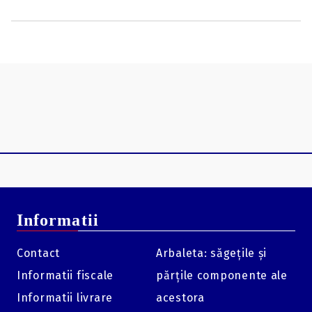
565 mm. Greutatea este de 2.3 kg.
Informatii
Contact
Arbaleta: săgețile și
Informatii fiscale
părțile componente ale
Informatii livrare
acestora