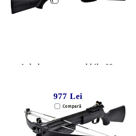
Tweet
Share
Arbaleta compound bile JS-
ARCHERY Beast
977 Lei
Compară
Putere incarcare:
80 lbs
Viteza sagetii:
150 fps
Model:
Compound
Recomandata pentru:
Tir sportiv
Agrement / timp liber