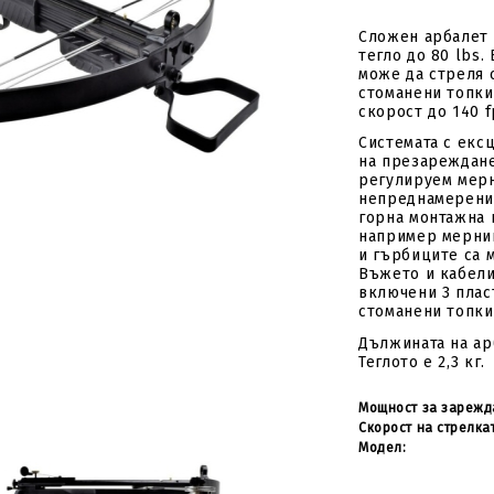
стрели
Подложки за стрелки и
за
Вложки за стрели
капаци
Сложен арбалет 
тегло до 80 lbs.
Пера за стрели
Восък и лубриканти
може да стреля 
стоманени топки
лки
Механизми за
скорост до 140 f
зареждане
Системата с екс
Стрингер
на презареждане
регулируем мерн
компоненти
непреднамерени
горна монтажна 
например мерник
и гърбиците са м
Въжето и кабели
включени 3 плас
стоманени топки
Дължината на арб
Теглото е 2,3 кг.
Мощност за зарежд
Скорост на стрелка
Модел: