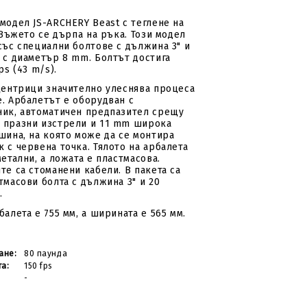
модел JS-ARCHERY Beast с теглене на
 Въжето се дърпа на ръка. Този модел
със специални болтове с дължина 3" и
 с диаметър 8 mm. Болтът достига
ps (43 m/s).
центрици значително улеснява процеса
. Арбалетът е оборудван с
ик, автоматичен предпазител срещу
 празни изстрели и 11 mm широка
шина, на която може да се монтира
 с червена точка. Тялото на арбалета
етални, а ложата е пластмасова.
те са стоманени кабели. В пакета са
тмасови болта с дължина 3" и 20
.
алета е 755 мм, а ширината е 565 мм.
ане:
80 паунда
та:
150 fps
-