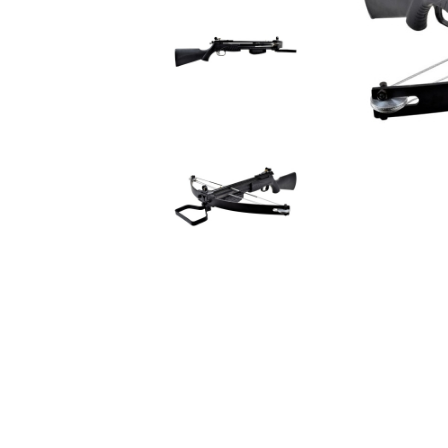
арбалет
сервиране
Композитни стрели 
Аксесоари за арбалет
арбалет
Арбалетни стрели
Аксесоари със стре
Арбалетни прицелни
системи