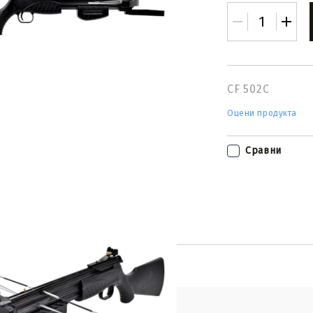
CF 502C
Оцени продукта
Tweet
hare
Сравни