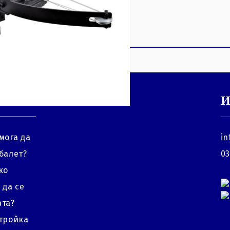
И
мога да
in
балет?
03
ко
 да се
ата?
стройка