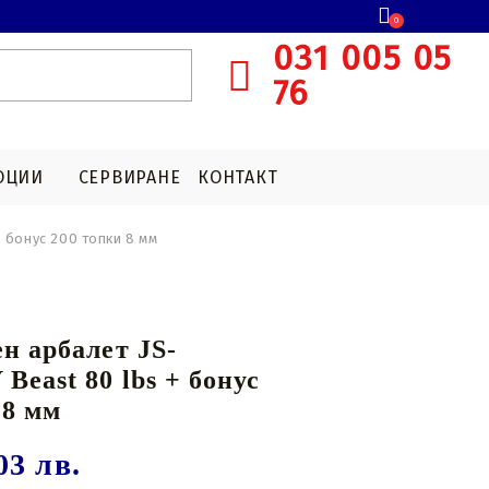
0
031 005 05
76
ОЦИИ
CЕРВИРАНЕ
КОНТАКТ
 бонус 200 топки 8 мм
E
АРБАЛЕТНИ ПРИЦЕЛНИ СИСТЕМИ
БОЕПРИПАСИ T4E
АКСЕСОАРИ ЗА ЛОВНИ
ОПТИКИ
червена точка
н арбалет JS-
КАПСУЛИ С CO2
Увеличителни очила
east 80 lbs + бонус
Аксесоари за система за насочване
 8 мм
03 лв.