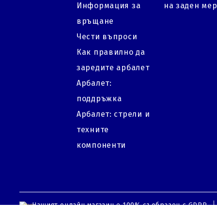
Информация за
на заден ме
връщане
Чести въпроси
Как правилно да
заредите арбалет
Арбалет:
поддръжка
Арбалет: стрели и
техните
компоненти
Нашият онлайн магазин е 100% съобразен с GDPR.
GDPR