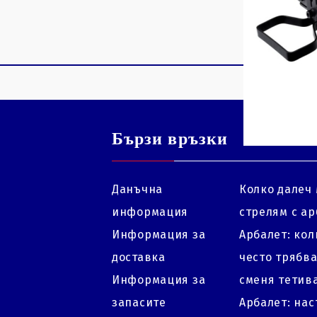
Бързи връзки
Данъчна
Колко далеч 
информация
стрелям с ар
Информация за
Арбалет: кол
доставка
често трябва
Информация за
сменя тетив
запасите
Арбалет: на