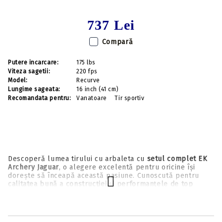
737 Lei
Compară
Putere incarcare:
175 lbs
Viteza sagetii:
220 fps
Model:
Recurve
Lungime sageata:
16 inch (41 cm)
Recomandata pentru:
Vanatoare
Tir sportiv
Descoperă lumea tirului cu arbaleta cu
setul complet EK
Archery Jaguar
, o alegere excelentă pentru oricine își
dorește să înceapă această pasiune. Cunoscută pentru
calitatea bună a construcției
și
performanțele de top
pentru clasa de începători
, această arbaletă oferă o
experiență de tir fiabilă și plăcută, direct din cutie.
Setul este conceput pentru a-ți oferi tot ce ai nevoie