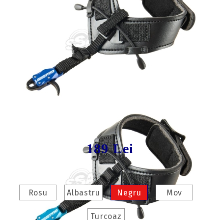
Tweet
Share
Producător:
Avalon
Release Avalon Classic Pro
189 Lei
Culoare:
Rosu
Albastru
Negru
Mov
Turcoaz