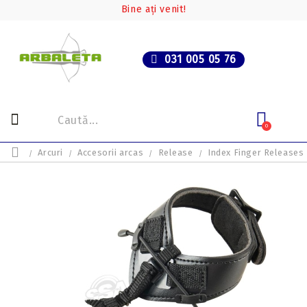
Bine ați venit!
031 005 05 76
0
Arcuri
Accesorii arcas
Release
Index Finger Releases