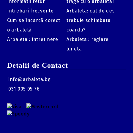
Informatii retur
trage cu o arbaleta?
echipamentului tău de tir cu arcul.
Intrebari frecvente
Arbaleta: cat de des
Specificații Tehnice:
Cum se încarcă corect
trebuie schimbata
Material:
Aluminiu prelucrat CNC.
o arbaletă
coarda?
Tip Cap:
Caliper pivotant 360°.
Arbaleta : intretinere
Arbaleta : reglare
Închidere:
Automată (Auto-closure).
luneta
Fixare:
Curea reglabilă cu cataramă.
Detalii de Contact
info@arbaleta.bg
031 005 05 76