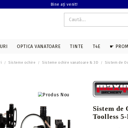
Bine ați venit!
URI
OPTICA VANATOARE
TINTE
T4E
☛ PROM
ri
Sisteme ochire
Sisteme ochire vanatoare & 3D
Sistem de O
E T4E
EDERE TERMALA
ACCESORII SAGETI
ARME LUNGI T4E
ACCESORII ARBALETE
BINOCLURI
MAGAZII T4E
a
Varfuri vanatoare
Genti & huse
on
Varfuri tir sportiv
Corzi & cabluri
compound
Nock-uri sageti
Sistem de
Corzi recurve
Nock-uri luminoase
Toolless 5
sageti arbaleta
Prese compound