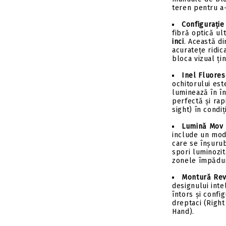
teren pentru a-
Configurație 
fibră optică u
inci
. Această d
acuratețe ridic
bloca vizual țin
Inel Fluores
ochitorului est
luminează în în
perfectă și rap
sight) în condi
Lumină Mov I
include un mod
care se înșuru
spori luminozit
zonele împădur
Montură Rev
designului intel
întors și confi
dreptaci (Right
Hand).