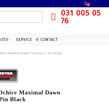
0
031 005 05
76
OTII
SERVICE
✆ CONTACT
chire Maximal Dawn Toolless 5-Pin Black
SISTEME OCHIRE ARBALETA
MUNITIE T4E
ACCESORII OPTICA
VANATOARE
Red dot
CAPSULE CO2
Lunete cu magnificare
Accesorii sistem ochire
 Ochire Maximal Dawn
-Pin Black