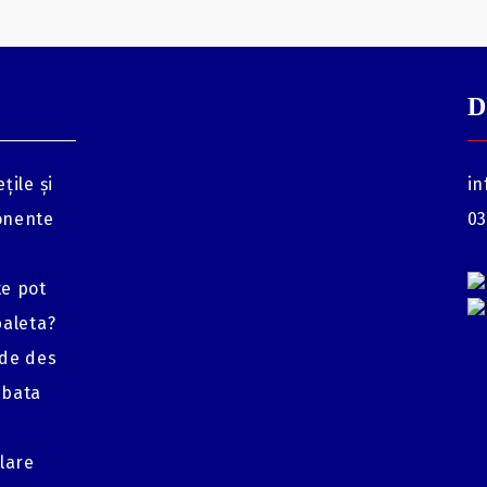
D
țile și
in
onente
03
te pot
baleta?
 de des
mbata
glare