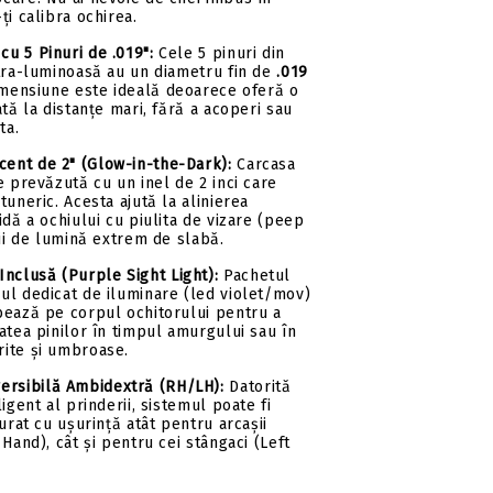
ți calibra ochirea.
cu 5 Pinuri de .019":
Cele 5 pinuri din
ltra-luminoasă au un diametru fin de
.019
imensiune este ideală deoarece oferă o
ată la distanțe mari, fără a acoperi sau
ta.
cent de 2" (Glow-in-the-Dark):
Carcasa
e prevăzută cu un inel de 2 inci care
tuneric. Acesta ajută la alinierea
idă a ochiului cu piulita de vizare (peep
ții de lumină extrem de slabă.
nclusă (Purple Sight Light):
Pachetul
ul dedicat de iluminare (led violet/mov)
bează pe corpul ochitorului pentru a
atea pinilor în timpul amurgului sau în
ite și umbroase.
ersibilă Ambidextră (RH/LH):
Datorită
igent al prinderii, sistemul poate fi
gurat cu ușurință atât pentru arcașii
 Hand), cât și pentru cei stângaci (Left