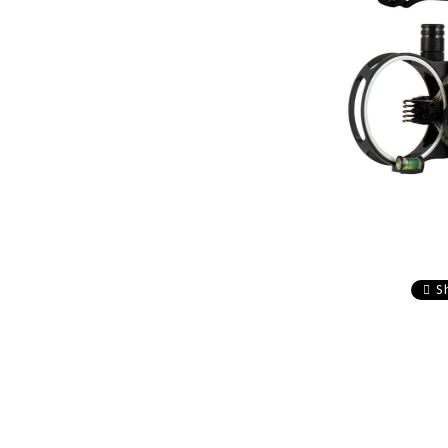
composite
Service
Accesorii sageti
Accesorii arbalete
Sageti arbaleta
Sisteme ochire arbaleta
S