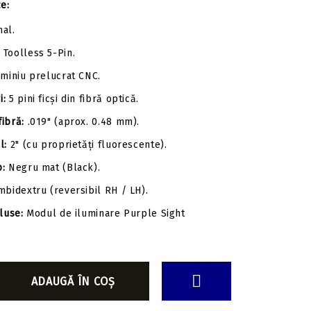
ce:
al.
Toolless 5-Pin.
miniu prelucrat CNC.
i:
5 pini ficși din fibră optică.
ibră:
.019" (aprox. 0.48 mm).
l:
2" (cu proprietăți fluorescente).
p:
Negru mat (Black).
bidextru (reversibil RH / LH).
luse:
Modul de iluminare Purple Sight