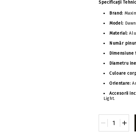
Specificații Tehni
Brand:
Maxim
Model:
Dawn 
Material:
Alu
Număr pinur
Dimensiune f
Diametru ine
Culoare cor
Orientare:
Am
Accesorii inc
Light.