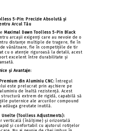
less 5-Pin: Precizie Absolută și
entru Arcul Tău
re
Maximal Dawn Toolless 5-Pin Black
ntru arcașii exigenți care au nevoie de o
ntru distanțe multiple de tragere, fie în
de vânătoare, fie în competițiile de tir
at cu o atenție riguroasă la detalii, acest
ort excelent între durabilitate și
vansată.
nice și Avantaje:
 Premium din Aluminiu CNC:
Întregul
lui este prelucrat prin așchiere pe
 aluminiu de înaltă rezistență. Acest
 structură extrem de rigidă, capabilă să
țiile puternice ale arcurilor compound
 adăuga greutate inutilă.
 Unelte (Toolless Adjustments):
r verticală (înălțime) și orizontală
apid și confortabil cu ajutorul rotițelor
care. Nu ai nevoie de chei imbus în