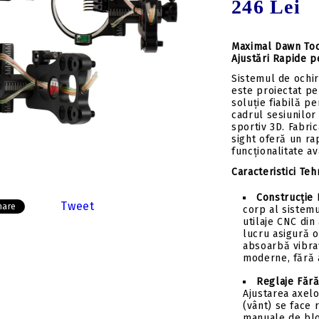
246 Lei
Insert-uri săgeți
Tolbe & huse sageti
Pene săgeți
Ceara & lubrifianti
Mecanisme incarcare
Maximal Dawn Tool
Ajustări Rapide p
Stringer
Sistemul de ochi
Componente
este proiectat pe
soluție fiabilă pe
cadrul sesiunilor 
sportiv 3D. Fabric
sight oferă un rap
funcționalitate a
Caracteristici Teh
Construcție
Tweet
hare
corp al sistemu
utilaje CNC din
lucru asigură o
absoarbă vibra
moderne, fără a
Reglaje Fără
Ajustarea axelo
(vânt) se face r
manuale de blo