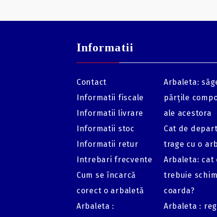
Informatii
Contact
Arbaleta: săge
Informatii fiscale
părțile comp
Informatii livrare
ale acestora
Informatii stoc
Cat de depar
Informatii retur
trage cu o ar
Intrebari frecvente
Arbaleta: cat
Cum se încarcă
trebuie schi
corect o arbaletă
coarda?
Arbaleta :
Arbaleta : re