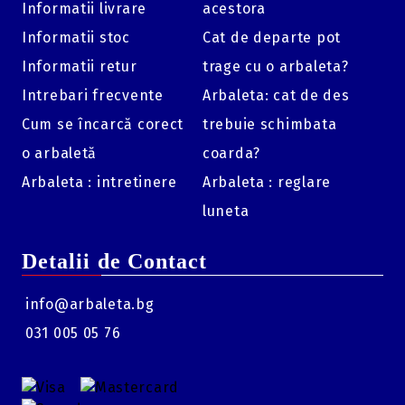
Informatii livrare
acestora
Montură Reversibilă Ambidextre (RH/LH):
Datorită
designului simetric și a suportului reversibil, sistemul
Informatii stoc
Cat de departe pot
poate fi configurat cu ușurință atât pentru arcașii
dreptaci (Right Hand), cât și pentru cei stângaci (Left
Informatii retur
trage cu o arbaleta?
Hand).
Intrebari frecvente
Arbaleta: cat de des
Specificații Tehnice:
Cum se încarcă corect
trebuie schimbata
Brand:
Maximal.
o arbaletă
coarda?
Model:
Solid STD 5-Pin.
Arbaleta : intretinere
Arbaleta : reglare
Material:
Aluminiu prelucrat CNC.
luneta
Număr pinuri:
5 pini ficși.
Dimensiune fibră:
.019" (aprox. 0.48 mm).
Detalii de Contact
Diametru inel:
2" (fluorescent).
info@arbaleta.bg
Culoare:
Negru mat (Black).
031 005 05 76
Orientare:
Ambidextru (reversibil RH / LH).
Accesorii incluse:
Modul de iluminare Purple Sight
Light.