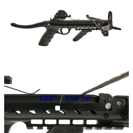
Tweet
Share
Марка:
Хори-зона
Пистолет арбалет Hori-Zone
Redback Черен
€80
156 лв.
00
Сравни
Мощност за зареждане:
80 паунда
Скорост на стрелката:
230 fps
Модел:
-