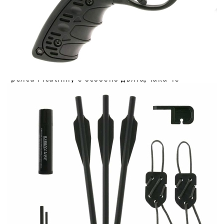
компактен пистолетен арбалет, който веднага
ви убеждава. Използваната пластмаса и
пресованият лък от фибростъкло правят
арбалета особено лек и лесен за боравене.
Ергономичната пистолетна ръкохватка и
регулируемата предна ръкохватка осигуряват
оптимално приспособяване към стрелеца и
необходимия комфорт при стрелба. Долната
релса Picatinny е особено дълга, така че
дръжката може да се постави индивидуално.
Redback е подсилен от задната скоба. За да
направите това, просто освободете
предпазителя и натиснете дръжката надолу.
След това връвта се изтегля назад и се затяга.
За да предпази арбалета от случайно
задействане или пропуски, той има двойно
предпазно устройство: първо, класическо
предпазно устройство срещу пропуски в
стрелящия блок и второ, лоста за опъване,
който трябва да бъде захванат в
първоначалното си положение, за да стреля.
HORI-ZONE използва висококачествен кордаж