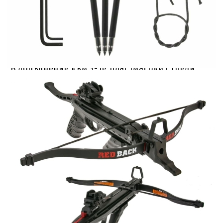
BCY за Redback, който обикновено се използва
само за по-големи арбалети. Причината за
избора на маркова тетива за "малък"
пистолетен арбалет е очевидно по-дългият
живот и по-добрата скорост на стрелата до 235
fps (около 257 km/h).
В допълнение към 3-те пластмасови стрели,
доставката включва и помощно средство за
тетивата за лесно монтиране и смяна на
тетивата.
Спецификации:
- Теглителна сила: 80 lbs
- Максимална скорост: 235 fps (приблизително
257 км/ч)
- Силов ход: 6"
- Ширина: приблизително 43,5 см
- Дължина: приблизително 51 см
- Тегло: приблизително 0,75 кг
Цвят: черен или черен / зелен
Материал: