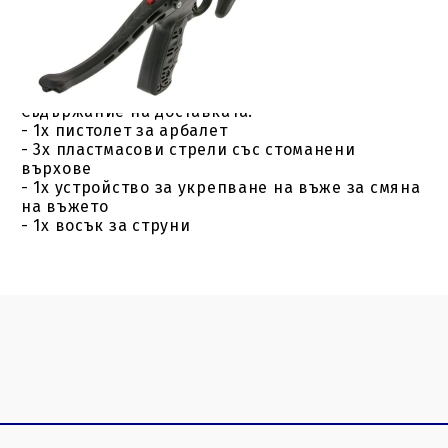
- Вал: пластмаса
- Пружина: фибростъкло
Препоръчителни стрелки:
- 6,5" стрелка
Съдържание на доставката:
- 1x пистолет за арбалет
- 3x пластмасови стрели със стоманени
върхове
- 1x устройство за укрепване на въже за смяна
на въжето
- 1x восък за струни