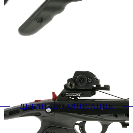
Дължина на стрелката:
6.5 inch (16.5 cm)
L01_112961-1036
Оцени продукта
ДЕТАЙЛНО ОПИСАНИЕ
С Redback, HORI-ZONE предлага малък и