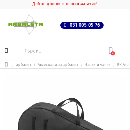
Добре дошли в нашия магазин!
031 005 05 76
0
арбалет
Аксесоари за арбалет
Чанти и чанти
EK Arc