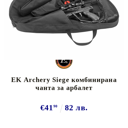
Tweet
Share
EK Archery Siege комбинирана
чанта за арбалет
€41
82 лв.
90