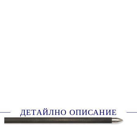
Дължина на стрелката:
13 inch (33 cm)
Съвет нок:
Лунно почукване
A055165
Оцени продукта
ДЕТАЙЛНО ОПИСАНИЕ
Комплект от 6 карбонови стрели за арбалета
Junxing Drakon, произведен от Skylon с бели