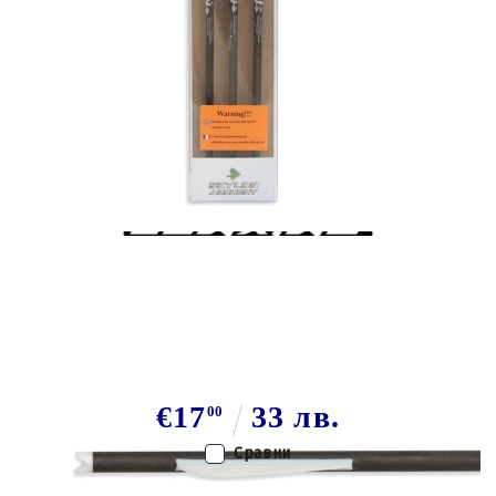
Tweet
Share
Комплект стрели с арбалет Skylon
Drakon White
€17
33 лв.
00
Сравни