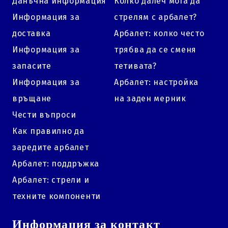
Данъчна информация
Колко далеч мога да
Информация за
стрелям с арбалет?
доставка
Арбалет: колко често
Информация за
трябва да се сменя
запасите
тетивата?
Информация за
Арбалет: настройка
връщане
на заден мерник
Чести въпроси
Как правилно да
заредите арбалет
Арбалет: поддръжка
Арбалет: стрели и
техните компоненти
Информация за контакт