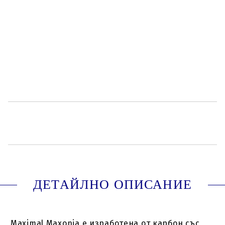
Дължина на стрелката:
20 inch (51 cm)
Съвет нок:
Лунно почукване
A047812
Оцени продукта
ДЕТАЙЛНО ОПИСАНИЕ
Maximal Maxonia е изработена от карбон със