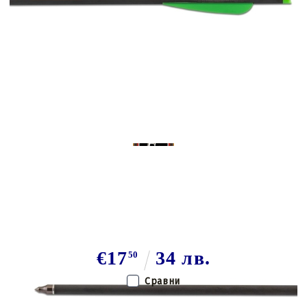
Tweet
Share
Комплект стрели с въглероден
арбалет Maxonia 20 инча Maxonia
€17
34 лв.
50
Сравни