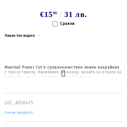
€15
31 лв.
90
Сравни
Ловен топ модел:
-
Maximal Power Cut е среднокачествен ловен накрайник
с три остриета. Нанизване на конци, цената се отнася за
опаковка от 3 бр. Предлага се в 150 зърна.
L02_A016475
Оцени продукта