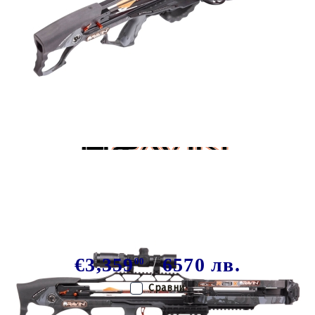
Tweet
Share
Комбиниран арбалет Ravin R29X
Black
€3,359
6570 лв.
00
Сравни