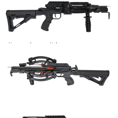
X-BOW FMA Supersonic REV въпреки малкия си
размер има сила на натоварване от 120 lbs,
което генерира скорост на стрелата до 420 fps
– в зависимост от вида на използваната
стрела. Максималното разстояние на снимане
е до 60 метра. Благодарение на системата с
макари, товаренето е лесно, необходимата
сила на натоварване не надвишава 52 lbs по
време на товарене. Включва 3 стрелки и
инструкции.
Товароносимост: 120 lbs
Скорост на стрелката: до 420 fps
Общо тегло: 1,47 кг
Дължина: 16,5 инча (приблизително 42 см)
Ширина, в покой: 11 инча (приблизително 29
см)
Ширина, зареден: 7,5 инча (приблизително 19
см)