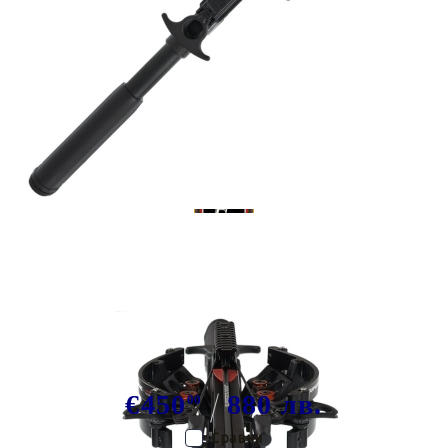
Tweet
Share
Арбалетен пистолет X-BOW FMA
Supersonic REV XL триъгълен
приклад
€450
880 лв.
00
Сравни