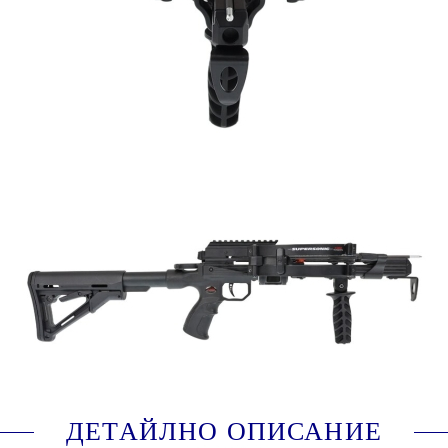
Мощност за зареждане:
120 паунда
Скорост на стрелката:
420 fps
Модел:
-
Дължина на стрелката:
16.5 inch (42 cm)
L74_REVXL-T
Оцени продукта
ДЕТАЙЛНО ОПИСАНИЕ