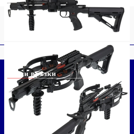
Бързи връзки
Данъчна информация
Колко далеч мога да
Информация за
стрелям с арбалет?
доставка
Арбалет: колко често
Информация за
трябва да се сменя
запасите
тетивата?