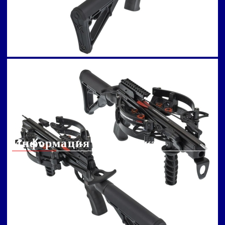
Информация за
Арбалет: настройка
връщане
на заден мерник
Чести въпроси
Как правилно да
заредите арбалет
Арбалет: поддръжка
Арбалет: стрели и
техните компоненти
Информация за контакт
info@arbaleta.bg
031 005 05 76