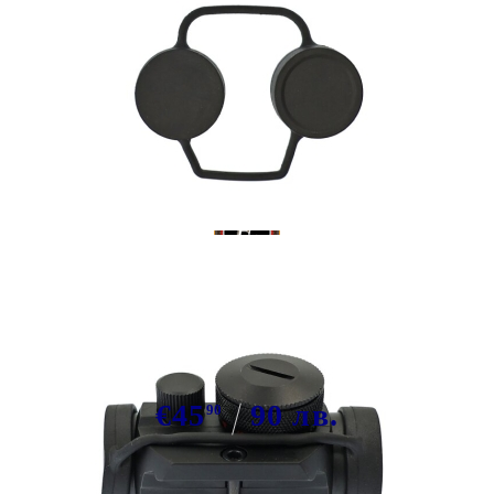
Tweet
Share
Система за защита на арбалет Red
Dot X-BOW FMA RD22
€45
90 лв.
90