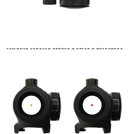
разстояние с просто регулиране на страната и
височината. Осветената точка, може би най-
важната характеристика на целия прицел, е с
размер 4 MOA (ъглови минути) на разстояние
100 м, а интензивността ѝ може да се регулира
на 5 стъпки, за да отговаря на различните
условия на осветление. 20-милиметровият
обектив е защитен от прах и замърсяване чрез
защитни капачки отпред и отзад и позволява
зрително поле от приблизително 12,6 м (на 100
м). Това означава, че целта е достатъчно
голяма при прицелване и може да се види ясно
и без изкривяване благодарение на простите
лещи без увеличение. За лесно монтиране на
арбалета Red Dot има вградена 22-
милиметрова релсова стойка (Picatinny) за
монтиране на оптичния прицел, която се
закрепва с помощта на шестостенен винт.
Технически данни: