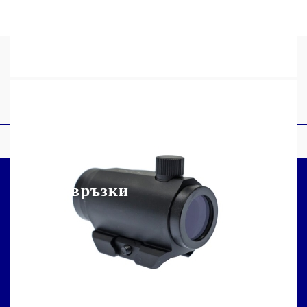
Бързи връзки
Данъчна информация
Колко далеч мога да
Информация за
стрелям с арбалет?
доставка
Арбалет: колко често
Информация за
трябва да се сменя