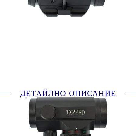
210657-L
Оцени продукта
ДЕТАЙЛНО ОПИСАНИЕ
Червената точкаRD22 на X-BOW fma е
изработена от здрава метална конструкция и
разполага с червена или зелена осветена
точка, която може да се регулира по