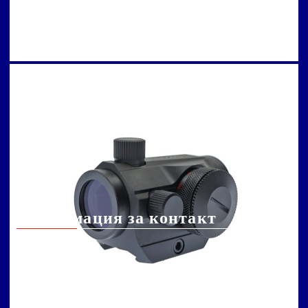
запасите
тетивата?
Информация за
Арбалет: настройка
връщане
на заден мерник
Чести въпроси
Как правилно да
заредите арбалет
Арбалет: поддръжка
Арбалет: стрели и
техните компоненти
Информация за контакт
info@arbaleta.bg
031 005 05 76