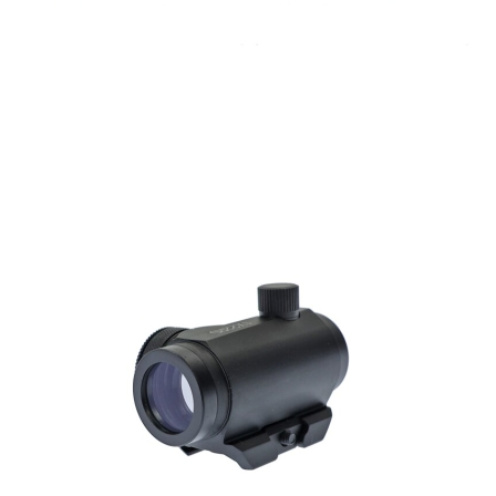
Цвят: анодизиран матово черен
Материал: алуминий
Обобщение: 1x (няма)
Зрително поле: 12. 6 м до 100 м
Осветени точки: червени или зелени
Размери на осветените точки: 4 MOA
(прибл. 11,64 см при 100 м)
Монтаж: Picatinny, 22 мм
Изисква се батерия: 1x CR2032 в комплекта
Диаметър на обектива: 20 мм
Диаметър на окуляра: 20 мм
Целева дължина: 68 мм
Тегло: 118 г