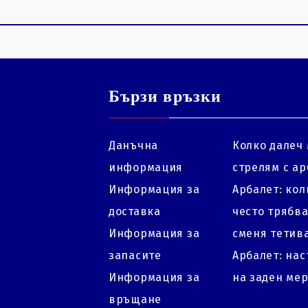
Бързи връзки
Данъчна
Колко далеч 
информация
стрелям с ар
Информация за
Арбалет: кол
доставка
често трябва
Информация за
сменя тетив
запасите
Арбалет: на
Информация за
на заден ме
връщане