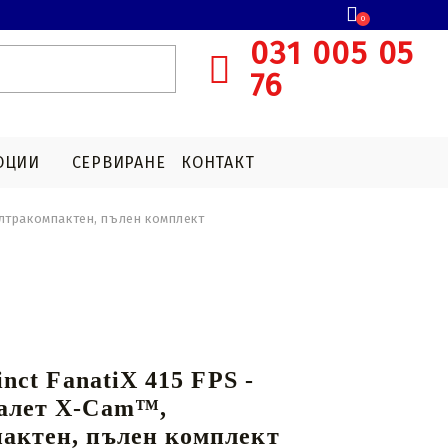
0
031 005 05
76
ОЦИИ
CЕРВИРАНЕ
КОНТАКТ
 ултракомпактен, пълен комплект
E
АРБАЛЕТНИ ПРИЦЕЛНИ СИСТЕМИ
БОЕПРИПАСИ T4E
АКСЕСОАРИ ЗА ЛОВНИ
ОПТИКИ
червена точка
КАПСУЛИ С CO2
Увеличителни очила
Аксесоари за система за насочване
tinct FanatiX 415 FPS -
балет X-Cam™,
актен, пълен комплект