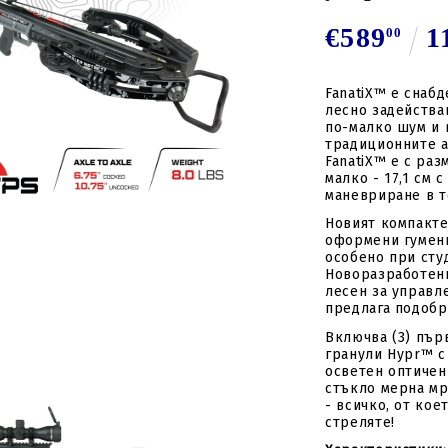
стрели
Подложки за стрелки и
за
€589
1
Вложки за стрели
капаци
00
Пера за стрели
Восък и лубриканти
лки
Механизми за
FanatiX™ е снаб
лесно задейства
зареждане
по-малко шум и 
традиционните а
Стрингер
FanatiX™ е с раз
компоненти
малко - 17,1 см 
маневриране в т
Новият компакте
оформени гумени
особено при сту
Новоразработени
лесен за управл
предлага подобр
Включва (3) пър
гранули Hypr™ с
осветен оптичен
стъкло мерна мр
- всичко, от кое
стреляте!