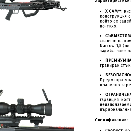
Характеристики:
X CAM™:
вис
конструкция с
който се задей
по-тихо.
СЪВМЕСТИМО
сваляне на ко
Narrow 1,5 (не
Tweet
hare
задействане на
ПРЕМИУМНА
гравиран стък
БЕЗОПАСНОС
Предотвратява
правилно заре
ОГРАНИЧЕН
гаранция, коя
неизползваеми
първоначалния
Спецификации:
Скорост
: до