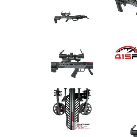
арбалет
сервиране
Композитни стрели 
Аксесоари за арбалет
арбалет
Арбалетни стрели
Аксесоари със стре
Арбалетни прицелни
системи