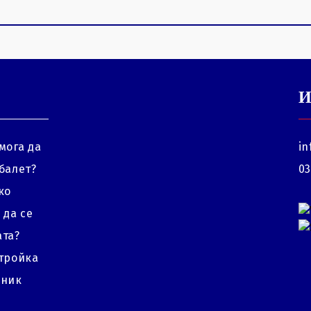
И
мога да
in
балет?
03
ко
 да се
ата?
стройка
рник