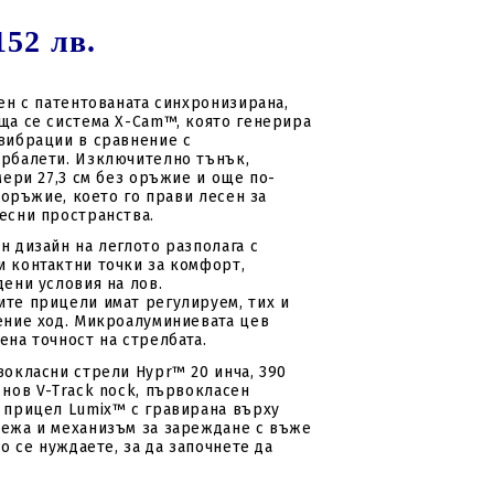
152 лв.
ден с патентованата синхронизирана,
ща се система X-Cam™, която генерира
вибрации в сравнение с
рбалети. Изключително тънък,
мери 27,3 см без оръжие и още по-
с оръжие, което го прави лесен за
есни пространства.
н дизайн на леглото разполага с
 контактни точки за комфорт,
дени условия на лов.
те прицели имат регулируем, тих и
ение ход. Микроалуминиевата цев
ена точност на стрелбата.
вокласни стрели Hypr™ 20 инча, 390
 нов V-Track nock, първокласен
 прицел Lumix™ с гравирана върху
ежа и механизъм за зареждане с въже
то се нуждаете, за да започнете да