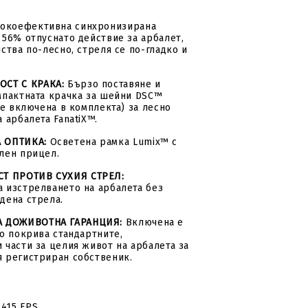
окоефективна синхронизирана
 56% отпуснато действие за арбалет,
ства по-лесно, стреля се по-гладко и
СТ С КРАКА:
Бързо поставяне и
мпактната крачка за шейни DSC™
 е включена в комплекта) за лесно
 арбалета FanatiX™.
 ОПТИКА:
Осветена рамка Lumix™ с
лен прицел.
Т ПРОТИВ СУХИЯ СТРЕЛ:
 изстрелването на арбалета без
дена стрела.
А ДОЖИВОТНА ГАРАНЦИЯ:
Включена е
то покрива стандартните,
 части за целия живот на арбалета за
 регистриран собственик.
 415 FPS