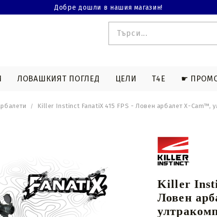
Добре дошли в нашия магазин!
И
ЛОВАШКИЯТ ПОГЛЕД
ЦЕЛИ
T4E
☛ ПРОМ
арбалети
Killer Instinct FanatiX 415 FPS - Ловен арбалет X-Cam™,
 T4E
ЕРМИЧНА СНИМКА
АКСЕСОАРИ СЪС СТРЕЛКИ
ДЪЛГИ ОРЪЖИЯ T4E
АКСЕСОАРИ ЗА АРБАЛЕТ
БИНОКЛИ
МАГАЗИНИ T4
тни
Съвети за лов
Чанти и чанти
Съвети за спортна
Комбинирани въжета
а
стрелба
и кабели
Killer Ins
Нок стрели
Изкривени струни
Ловен ар
за
Light nocks арбалетни
Пресе съединение
ултракомп