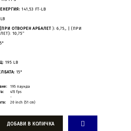
ЕНЕРГИЯ:
141,53 FT-LB
 LB
(ПРИ ОТВОРЕН АРБАЛЕТ
): 6,75„ | (ПРИ
ЕТ): 10,75“
5"
Щ:
195 LB
ЕЛБАТА:
15"
ане:
195 паунда
та:
415 fps
-
ата:
20 inch (51 cm)