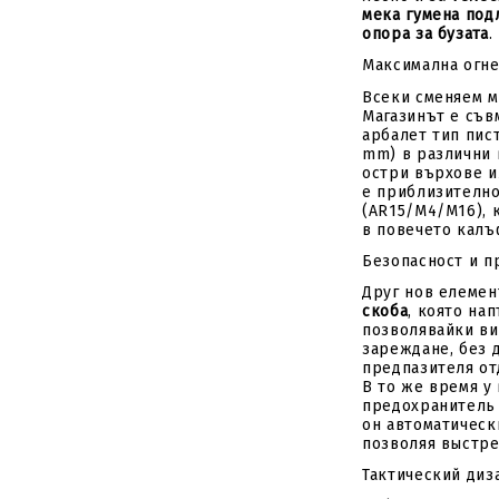
мека гумена под
опора за бузата
.
Максимална огн
Всеки сменяем м
Магазинът е съв
арбалет тип пист
mm) в различни в
остри върхове и
е приблизително
(AR15/M4/M16), 
в повечето калъ
Безопасност и п
Друг нов елемен
скоба
, която на
позволявайки ви
зареждане, без 
предпазителя от
В то же время у
предохранитель 
он автоматическ
позволяя выстре
Тактический диз