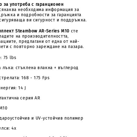
 за употреба с гаранционен
якаква необходима информация за
дръжка и подробности за гаранцията
осигуряваща ви сигурност и поддръжка.
мплект Steambow AR-Series M10
сте
сладите на производителността,
ациите, предлагани от една от най-
ети с повторно зареждане на пазара.
 75 lbs
 лъка: стъклена влакна + въглерод
стрелата: 168 - 175 Fps
нергия: 14 J
 тактична серия AR
 M10
удароустойчив и UV-устойчив полимер
лси: 4x