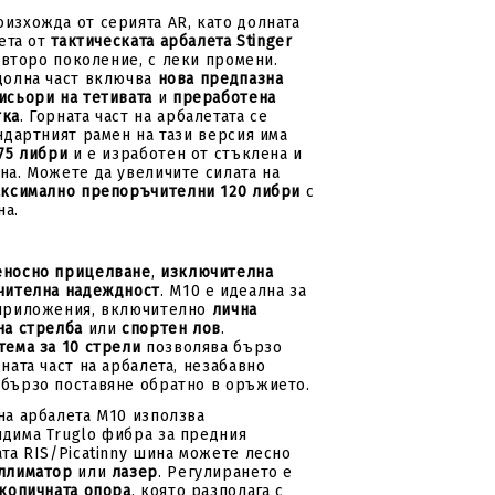
изхожда от серията AR, като долната
зета от
тактическата арбалета Stinger
в второ поколение, с леки промени.
долна част включва
нова предпазна
исьори на тетивата
и
преработена
тка
. Горната част на арбалетата се
ндартният рамен на тази версия има
75 либри
и е изработен от стъклена и
на. Можете да увеличите силата на
ксимално препоръчителни 120 либри
с
на.
еносно прицелване
,
изключителна
чителна надеждност
. M10 е идеална за
 приложения, включително
лична
на стрелба
или
спортен лов
.
тема за 10 стрели
позволява бързо
ната част на арбалета, незабавно
бързо поставяне обратно в оръжието.
на арбалета M10 използва
дима Truglo фибра за предния
ата RIS/Picatinny шина можете лесно
ллиматор
или
лазер
. Регулирането е
копичната опора
, която разполага с