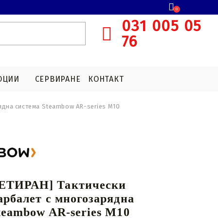
0
031 005 05
76
ОЦИИ
CЕРВИРАНЕ
КОНТАКТ
ядна система Steambow AR-series M10
E
АРБАЛЕТНИ ПРИЦЕЛНИ СИСТЕМИ
БОЕПРИПАСИ T4E
АКСЕСОАРИ ЗА ЛОВНИ
ОПТИКИ
червена точка
КАПСУЛИ С CO2
Увеличителни очила
Аксесоари за система за насочване
ТИРАН] Тактически
арбалет с многозарядна
teambow AR-series M10