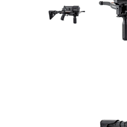
арбалет
сервиране
Композитни стрели 
Аксесоари за арбалет
арбалет
Арбалетни стрели
Аксесоари със стре
Арбалетни прицелни
системи