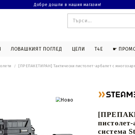
Добре дошли в нашия магазин!
И
ЛОВАШКИЯТ ПОГЛЕД
ЦЕЛИ
T4E
☛ ПРОМ
толети
[ПРЕПАКЕТИРАН] Тактически пистолет-арбалет с многозар
 T4E
ЕРМИЧНА СНИМКА
АКСЕСОАРИ СЪС СТРЕЛКИ
ДЪЛГИ ОРЪЖИЯ T4E
АКСЕСОАРИ ЗА АРБАЛЕТ
БИНОКЛИ
МАГАЗИНИ T4
тни
Съвети за лов
Чанти и чанти
Съвети за спортна
Комбинирани въжета
а
стрелба
и кабели
[ПРЕПАКЕ
Нок стрели
Изкривени струни
пистолет-
за
Light nocks арбалетни
Пресе съединение
система S