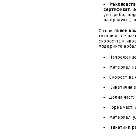
Ръководство
сертификат:
Вс
употреба, под
на продукта, 
С този
пълен ко
готови да се на
скоростта и инов
модерните арбал
Напрежение:
Материал на
Скорост на 
Кинетична е
Долна част:
Горна част:
Материал: 
Пикатини ре