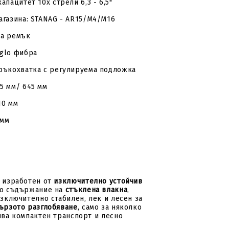
капацитет 10x стрели 6,3 - 6,5"
агазина: STANAG - AR15/M4/M16
за ремък
uglo фибра
 ръкохватка с регулируема подложка
5 мм/ 645 мм
10 мм
 мм
 изработен от
изключително устойчив
о съдържание на
стъклена влакна
,
изключително стабилен, лек и лесен за
ързото разглобяване
, само за няколко
ява компактен транспорт и лесно