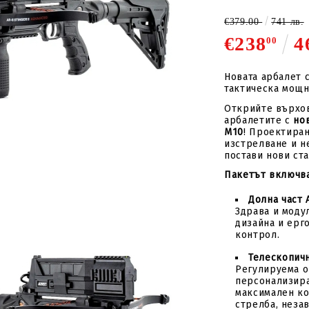
стрели
Подложки за стрелки и
за
Вложки за стрели
капаци
€379.00
741 лв.
€238
4
00
Пера за стрели
Восък и лубриканти
лки
Механизми за
Новата арбалет 
зареждане
тактическа мощн
Стрингер
Открийте върхов
арбалетите с
но
компоненти
M10
! Проектира
изстрелване и н
постави нови ста
Пакетът включва
Долна част A
Здрава и моду
дизайна и ерг
контрол.
Телескопичн
Регулируема о
персонализира
максимален ко
стрелба, незав