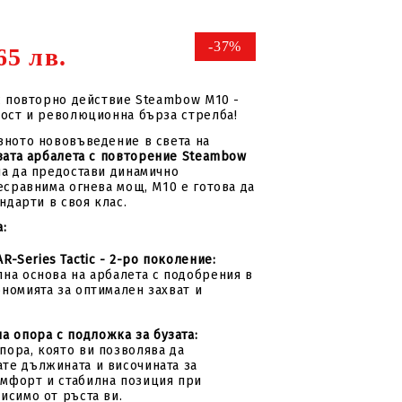
-37%
65 лв.
с повторно действие Steambow M10 -
ост и революционна бърза стрелба!
ното нововъведение в света на
вата арбалета с повторение Steambow
на да предостави динамично
есравнима огнева мощ, M10 е готова да
ндарти в своя клас.
:
R-Series Tactic - 2-ро поколение:
лна основа на арбалета с подобрения в
ономията за оптимален захват и
а опора с подложка за бузата:
пора, която ви позволява да
те дължината и височината за
мфорт и стабилна позиция при
исимо от ръста ви.