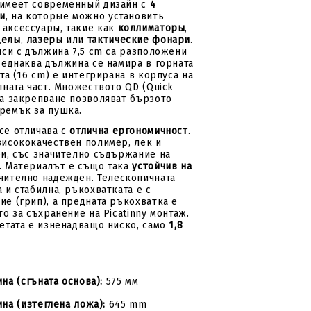
 имеет современный дизайн с
4
ми
, на которые можно установить
аксессуары, такие как
коллиматоры
,
целы
,
лазеры
или
тактические фонари
.
елси с дължина 7,5 cm са разположени
с еднаква дължина се намира в горната
ата (16 cm) е интегрирана в корпуса на
лната част. Множеството QD (Quick
за закрепване позволяват бързото
ремък за пушка.
се отличава с
отлична ергономичност
.
висококачествен полимер, лек и
ри, със значително съдържание на
. Материалът е също така
устойчив на
ително надежден. Телескопичната
 и стабилна, ръкохватката е с
ие (грип), а предната ръкохватка е
то за съхранение на Picatinny монтаж.
летата е изненадващо ниско, само
1,8
а (сгъната основа):
575 мм
на (изтеглена ложа):
645 mm