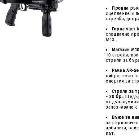
Предна рък
сцепление и п
стрелба, допр
Горна част 
специално про
M10.
Магазин M10
Tweet
hare
10 стрели, кои
стрели за бър
Рамка AR-Ser
либри, която 
енергия за ст
Стрели за т
- 20 бр.:
Щедър
от дуралумини
запознаване с
Въже за ни
за първоначал
арбалета, оси
път.