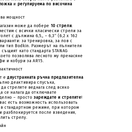
ложка
и
регулируема по височина
ева мощност
агазин може да побере
10 стрели
.
местим с всички класически стрели за
олет с дължина 6,5„ – 6,3“ (6,2 x 162
арианти: за тренировка, за лов с
ли тип Bodkin. Размерът на пълнителя
 същият като стандарта STANAG
което позволява лесното му пренасяне
фи и кобури за AR15.
рактичност
т е
двустранната ръчна предпазителна
пълно деактивира спусъка,
 да стреляте веднага след всяко
да се налага да отключвате
делно – просто
зареждате и стреляте
!
 вас есть возможность использовать
в стандартном режиме, при котором
и разблокируется после взведения,
лить стрелу.
айн