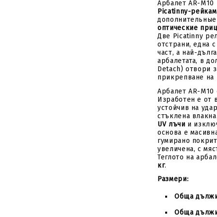
Арбалет AR-M10
Picatinny-рейка
дополнительные 
оптические при
Две Picatinny р
отстрани, една 
част, а най-дълг
арбалетата, в до
Detach) отвори 
прикрепване на 
Арбалет AR-M10 
Изработен е от 
устойчив на уда
стъклена влакна
UV лъчи
и изключ
основа е масивна
гумирано покрит
увеличена, с мяс
Теглото на арба
кг
.
Размери:
Обща дължин
Обща дължи