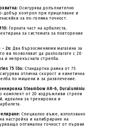
охватка:
Осигурява допълнително
о-добър контрол при прицелване и
инасяйки за по-голяма точност.
M10:
Горната част на арбалеста,
ектирана за системата за повторение
 - 2x:
Два бързосменяеми магазина за
то ви позволяват да разполагате с 20
за и непрекъсната стрелба.
ies 75 lbs:
Стандартна рамка от 75
осигурява отлична скорост и кинетична
релба по мишени и за развлечение.
ренировка Steambow AR-6, Duraluminiu
 комплект от 20 издръжливи стрели
й, идеални за тренировки и
 арбалета.
велиране:
Специално въже, използвано
на настройка и калибриране на
гуряващо оптимална точност от първия