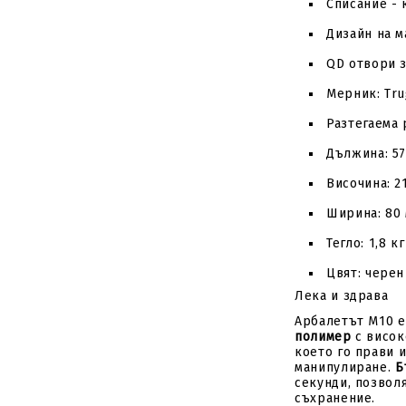
Списание - 
Дизайн на м
QD отвори 
Мерник: Tr
Разтегаема
Дължина: 57
Височина: 2
Ширина: 80
Тегло: 1,8 кг
Цвят: черен
Лека и здрава
Арбалетът M10 е
полимер
с висок
което го прави 
манипулиране.
Б
секунди, позвол
съхранение.