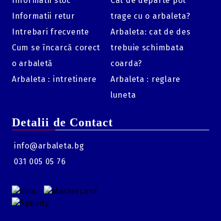
Informatii stoc
Cat de departe pot
Informatii retur
trage cu o arbaleta?
Intrebari frecvente
Arbaleta: cat de des
Cum se încarcă corect
trebuie schimbata
o arbaletă
coarda?
Arbaleta : intretinere
Arbaleta : reglare
luneta
Detalii de Contact
info@arbaleta.bg
031 005 05 76